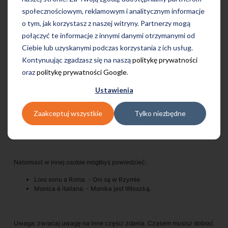
Sono polacco. - Jestem Polakiem.
społecznościowym, reklamowym i analitycznym informacje
o tym, jak korzystasz z naszej witryny. Partnerzy mogą
połączyć te informacje z innymi danymi otrzymanymi od
W sytuacji, gdy ktoś chce wiedzieć, w jakim mieście jesteś:
Ciebie lub uzyskanymi podczas korzystania z ich usług.
Sono a Roma. - Jestem w Rzymie.
Kontynuując zgadzasz się na naszą
politykę prywatności
Sono a Cracovia. - Jestem w Krakowie.
oraz
politykę prywatności Google
.
Ustawienia
W sytuacji, gdy ktoś Cię pyta o aktywność zawodową i odpowiadasz:
Zaakceptuj wszystkie
Tylko niezbędne
Sono giornalista. - Jestem dziennikarzem.
Sono uno studente. - Jestem studentem.
Natomiast w innej osobie mógłbyś powiedzieć:
Loro sono a Roma. - Oni są w Rzymie.
Monica è italiana. - Monika jest Włoszką.
Uwaga: zwracaj uwagę na inne części zdania. Czasem musisz dobrać