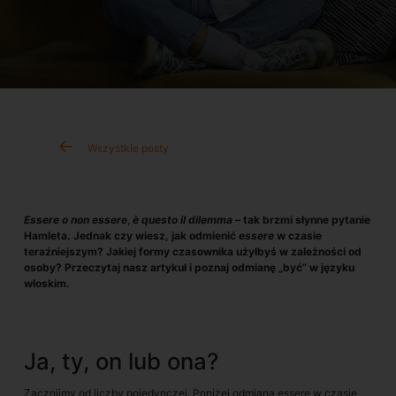
Wszystkie posty
Essere o non essere
,
è questo il dilemma –
tak brzmi słynne pytanie
Hamleta. Jednak czy wiesz, jak odmienić
essere
w czasie
teraźniejszym? Jakiej formy czasownika użyłbyś w zależności od
osoby? Przeczytaj nasz artykuł i poznaj odmianę „być” w języku
włoskim.
Ja, ty, on lub ona?
Zacznijmy od liczby pojedynczej. Poniżej odmiana
essere
w czasie