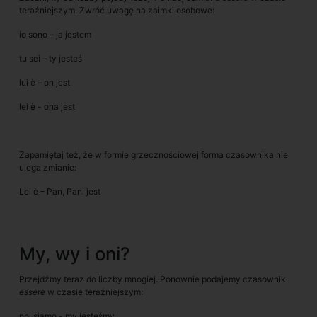
teraźniejszym. Zwróć uwagę na zaimki osobowe:
io sono – ja jestem
tu sei – ty jesteś
lui è – on jest
lei è - ona jest
Zapamiętaj też, że w formie grzecznościowej forma czasownika nie
ulega zmianie:
Lei è – Pan, Pani jest
My, wy i oni?
Przejdźmy teraz do liczby mnogiej. Ponownie podajemy czasownik
essere
w czasie teraźniejszym:
noi siamo - my jesteśmy