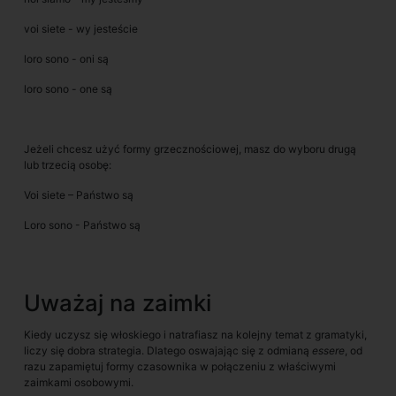
voi siete - wy jesteście
loro sono - oni są
loro sono - one są
Jeżeli chcesz użyć formy grzecznościowej, masz do wyboru drugą
lub trzecią osobę:
Voi siete – Państwo są
Loro sono - Państwo są
Uważaj na zaimki
Kiedy uczysz się włoskiego i natrafiasz na kolejny temat z gramatyki,
liczy się dobra strategia. Dlatego oswajając się z odmianą
essere
, od
razu zapamiętuj formy czasownika w połączeniu z właściwymi
zaimkami osobowymi.