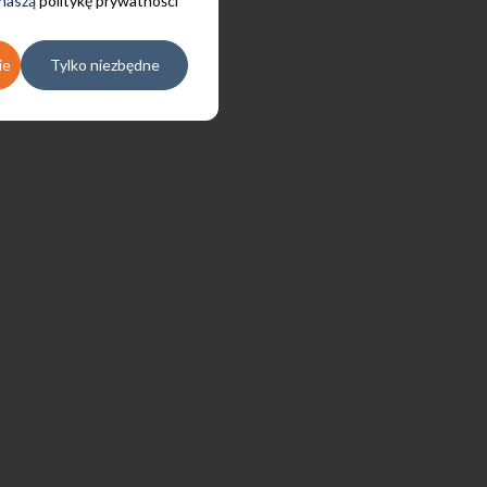
 naszą
politykę prywatności
ie
Tylko niezbędne