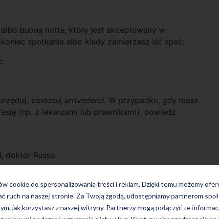
albo
buona notte
, który jest akceptowany w
koniec spotkania albo kiedy zamierzasz iść spać:
.
 urzędu), zastosuj
arrivederci.
W przypadku, gdy masz
esję (np. z lekarzami lub prawnikami), powiedz
, doktor Russo.
ków cookie do spersonalizowania treści i reklam. Dzięki temu możemy ofe
 się z rozmówcą? Kolejną opcją do wyboru jest krótkie
ać ruch na naszej stronie. Za Twoją zgodą, udostępniamy partnerom s
tym, jak korzystasz z naszej witryny. Partnerzy mogą połączyć te informac