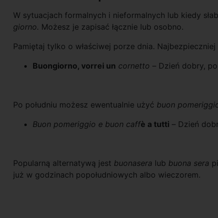
W sytuacjach formalnych i nieformalnych lub kiedy sł
giorno.
Możesz je zapisać łącznie lub osobno.
Pamiętaj tylko o właściwej porze dnia. Najbezpiecznie
Buongiorno, vorrei un
cornetto –
Dzień dobry, po
Po południu możesz ewentualnie użyć
buon pomeriggio
Buon pomeriggio e buon caff
è a tutti
–
Dzień dobr
Popularną alternatywą jest
buonasera
lub
buona sera
p
już w godzinach popołudniowych albo wieczorem.