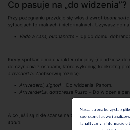
Co pasuje na „do widzenia”?
Przy pożegnaniu przydaje się włoski zwrot
buonanotte
sytuacjach formalnych i nieformalnych. Używasz go na 
Vado a casa, buonanotte
– Idę do domu, dobranoc
Kiedy spotkanie ma charakter oficjalny (np. idziesz do
do czynienia z osobami, które wykonują konkretną prof
arrivederLa
. Zaobserwuj różnicę:
Arrivederci, signori
– Do widzenia, Panom.
ArriverderLa, dottoressa Russo –
Do widzenia pani
Nasza strona korzysta z pli
A co jeśli są nikłe szanse na to, że ponownie spotkasz
społecznościowe i analizow
addio
:
i analitycznym informacje o 