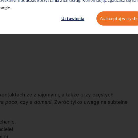
zyskanymi podczas korzystania z ich usług. Kontynuując zgadzasz się na
Google
.
Ustawienia
Zaakceptuj wszystk
otu
ciao
, ale pod warunkiem, że to relacja nieformalna.
kontaktach ze znajomymi, a także przy częstych
fra poco
, czy
a domani.
Zwróć tylko uwagę na subtelne
chanie.
ciele!
lę).