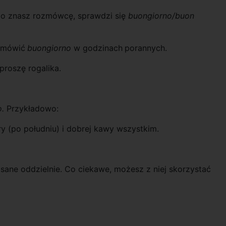
abo znasz rozmówcę, sprawdzi się
buongiorno/buon
j mówić
buongiorno
w godzinach
porannych.
proszę rogalika.
.
Przykładowo:
y (po południu) i dobrej kawy wszystkim.
isane oddzielnie. Co ciekawe, możesz z niej skorzystać