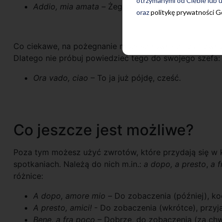
otrzymanymi od Ciebie lub u
Addio, mia amata –
Żegnaj, (moja) ukochana.
oraz
politykę prywatności 
Co ciekawe, na pożegnanie możesz również użyć zwr
Dlatego nie próbuj powiedzieć tego do swojego szefa:
Ora vado, ciao
– To ja już pójdę, cześć.
Co jeszcze jest możliwe?
Poza tym możesz użyć zwrotów, które przydają się w 
spotkaniach. Należą do nich m.in.:
a dopo, a presto
,
a 
różnice:
A dopo, amore mio –
Do zobaczenia (później), ko
A presto, amici!
- Do zobaczenia (wkrótce), przyja
Bene, a fra poco
– Dobrze, do zobaczenia (za chwi