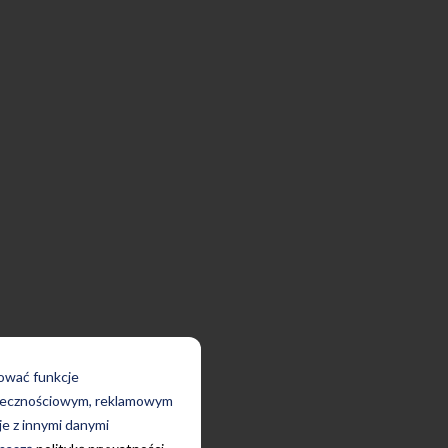
rować funkcje
połecznościowym, reklamowym
je z innymi danymi