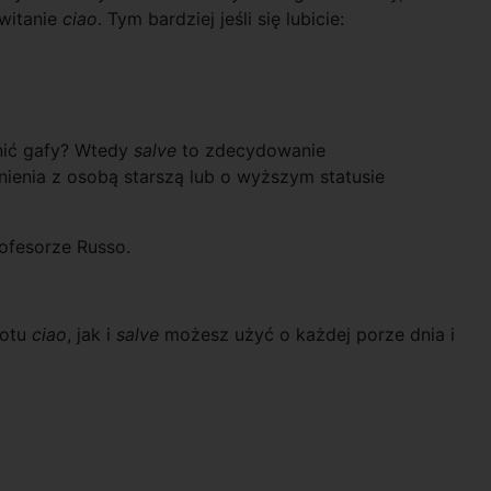
owitanie
ciao
. Tym bardziej jeśli się lubicie:
łnić gafy? Wtedy
salve
to zdecydowanie
nienia z osobą starszą lub o wyższym statusie
rofesorze Russo.
rotu
ciao
, jak i
salve
możesz użyć o każdej porze dnia i