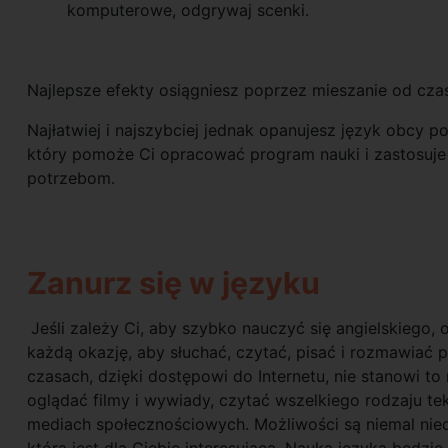
komputerowe, odgrywaj scenki.
Najlepsze efekty osiągniesz poprzez mieszanie od cz
Najłatwiej i najszybciej jednak opanujesz język obcy
który pomoże Ci opracować program nauki i zastosuje 
potrzebom.
Zanurz się w języku
Jeśli zależy Ci, aby szybko nauczyć się angielskiego, o
każdą okazję, aby słuchać, czytać, pisać i rozmawiać 
czasach, dzięki dostępowi do Internetu, nie stanowi 
oglądać filmy i wywiady, czytać wszelkiego rodzaju te
mediach społecznościowych. Możliwości są niemal nieo
która jest dla Ciebie interesująca. Nauka języka będz