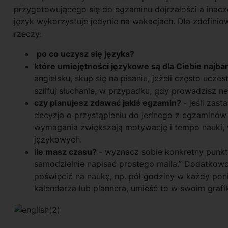
przygotowującego się do egzaminu dojrzałości a inacze
język wykorzystuje jedynie na wakacjach. Dla zdefini
rzeczy:
po co uczysz się języka?
które umiejętności językowe są dla Ciebie najbar
angielsku, skup się na pisaniu, jeżeli często ucze
szlifuj słuchanie, w przypadku, gdy prowadzisz ne
czy planujesz zdawać jakiś egzamin?
- jeśli zas
decyzja o przystąpieniu do jednego z egzaminów
wymagania zwiększają motywację i tempo nauki,
językowych.
ile masz czasu?
- wyznacz sobie konkretny punkt 
samodzielnie napisać prostego maila.” Dodatkowo 
poświęcić na naukę, np. pół godziny w każdy ponie
kalendarza lub plannera, umieść to w swoim grafi