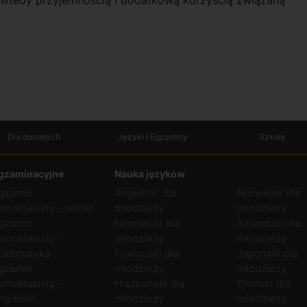
Dla dorosłych
Języki i Egzaminy
Szkoły
gzaminacyjne
Nauka języków
gzamin
Angielski dla
Norweski dla
smoklasisty - polski
młodzieży
młodzieży
gzamin
Niemiecki dla
Szwedzki dla
smoklasisty -
młodzieży
młodzieży
atematyka
Francuski dla
Japoński dla
gzamin
młodzieży
młodzieży
smoklasisty -
Hiszpański dla
Chiński dla
ngielski
młodzieży
młodzieży