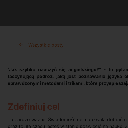
Wszystkie posty
“Jak szybko nauczyć się angielskiego?” - to pyta
fascynującą podróż, jaką jest poznawanie języka o
sprawdzonymi metodami i trikami, które przyspieszaj
Zdefiniuj cel
To bardzo ważne. Świadomość celu pozwala dobrać naj
oraz to, ile czasu jesteś w stanie poświęcić na naukę.