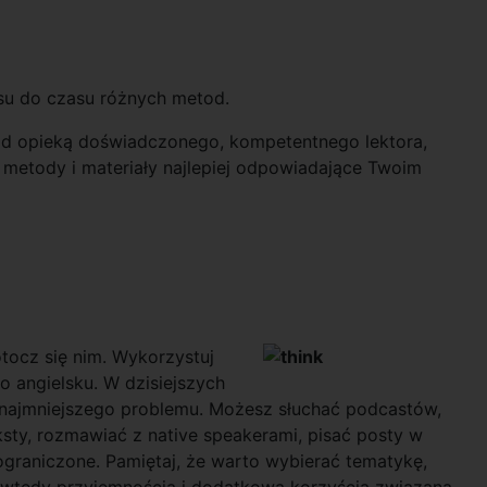
asu do czasu różnych metod.
 pod opieką doświadczonego, kompetentnego lektora,
metody i materiały najlepiej odpowiadające Twoim
tocz się nim.
Wykorzystuj
po angielsku. W
dzisiejszych
to najmniejszego problemu. Możesz słuchać podcastów,
ksty, rozmawiać z native speakerami, pisać posty w
graniczone. Pamiętaj, że warto wybierać tematykę,
ie wtedy przyjemnością i dodatkową korzyścią związaną