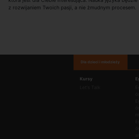
z rozwijaniem Twoich pasji, a nie żmudnym procesem.
Dla dzieci i młodzieży
Kursy
E
Let's Talk
E
ó
E
ó
m
E
ó
a