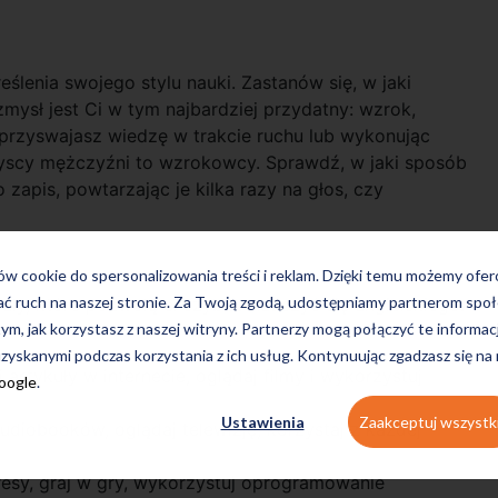
ślenia swojego stylu nauki. Zastanów się, w jaki
mysł jest Ci w tym najbardziej przydatny: wzrok,
j przyswajasz wiedzę w trakcie ruchu lub wykonując
szyscy mężczyźni to wzrokowcy. Sprawdź, w jaki sposób
zapis, powtarzając je kilka razy na głos, czy
ków cookie do spersonalizowania treści i reklam. Dzięki temu możemy ofe
ać ruch na naszej stronie. Za Twoją zgodą, udostępniamy partnerom s
riały, które pozwolą ci szybko nauczyć się angielskiego.
tym, jak korzystasz z naszej witryny. Partnerzy mogą połączyć te informac
zyskanymi podczas korzystania z ich usług. Kontynuując zgadzasz się na
i artykuły w internecie, oglądaj filmy i wykorzystuj
Google
.
Ustawienia
Zaakceptuj wszystk
audiobooków, oglądaj telewizję, korzystaj z każdej
kresy, graj w gry, wykorzystuj oprogramowanie