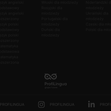
ęzyk angielski
Włoski dla młodzieży
Niderlandzki d
odstawowy
Rosyjski dla
młodzieży
ęzyk angielski
młodzieży
Ukraiński dla
ozszerzony
Portugalski dla
młodzieży
ęzyk polski
młodzieży
Czeski dla mł
odstawowy
Duński dla
Polski dla mło
ęzyk polski
młodzieży
ozszerzony
atematyka
odstawowa
atematyka
ozszerzona
PROFILINGUA
PROFILINGUA
PROFI