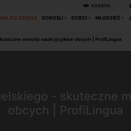
KARIERA
ZNAJDŹ SZKOŁĘ
DOROŚLI
DZIECI
MŁODZIEŻ
 skuteczne metody nauki języków obcych | ProfiLingua
ielskiego - skuteczne 
obcych | ProfiLingua