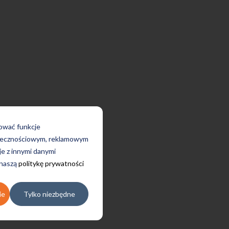
rować funkcje
połecznościowym, reklamowym
je z innymi danymi
 naszą
politykę prywatności
ie
Tylko niezbędne