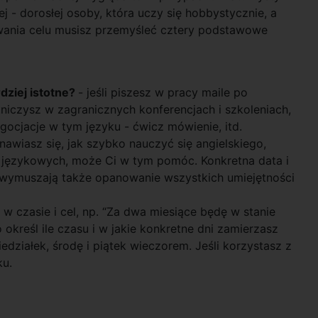
j - dorosłej osoby, która uczy się hobbystycznie, a
owania celu musisz przemyśleć cztery podstawowe
dziej istotne?
- jeśli piszesz w pracy maile po
stniczysz w zagranicznych konferencjach i szkoleniach,
gocjacje w tym języku - ćwicz mówienie, itd.
tanawiasz się, jak szybko nauczyć się angielskiego,
 językowych, może Ci w tym pomóc. Konkretna data i
 wymuszają także opanowanie wszystkich umiejętności
w czasie i cel, np. “Za dwa miesiące będę w stanie
określ ile czasu i w jakie konkretne dni zamierzasz
działek, środę i piątek wieczorem. Jeśli korzystasz z
ku.