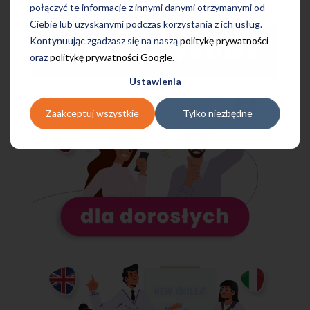
połączyć te informacje z innymi danymi otrzymanymi od
{{cta('d7b27e71-4d6c-4a83-b93a-76a88869cbbc','justifycenter')}}
Ciebie lub uzyskanymi podczas korzystania z ich usług.
Kontynuując zgadzasz się na naszą
politykę prywatności
oraz
politykę prywatności Google
.
Ustawienia
Zaakceptuj wszystkie
Tylko niezbędne