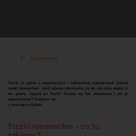
Wszystkie posty
Fiszki to jedna z najstarszych i najbardziej popularnych metod
nauki słownictwa. Jeśli słówka niemieckie za nic nie chcą wejść ci
do głowy, sięgnij po fiszki! Czemu są tak skuteczne i jak je
wykorzystać? Dowiesz się
z naszego artykułu.
Fiszki niemieckie - co to
takiego?