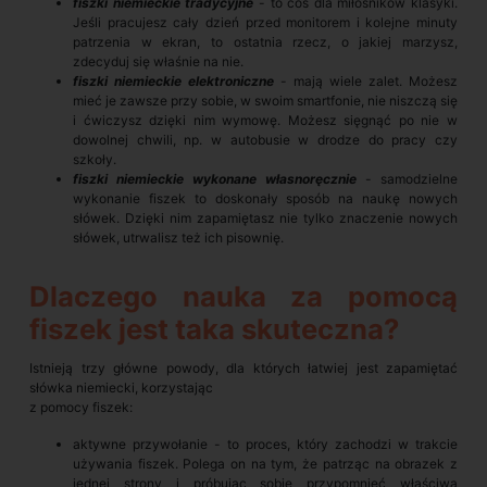
fiszki niemieckie tradycyjne
- to coś dla miłośników klasyki.
Jeśli pracujesz cały dzień przed monitorem i kolejne minuty
patrzenia w ekran, to ostatnia rzecz, o jakiej marzysz,
zdecyduj się właśnie na nie.
fiszki niemieckie elektroniczne
- mają wiele zalet. Możesz
mieć je zawsze przy sobie, w swoim smartfonie, nie niszczą się
i ćwiczysz dzięki nim wymowę. Możesz sięgnąć po nie w
dowolnej chwili, np. w autobusie w drodze do pracy czy
szkoły.
fiszki niemieckie wykonane własnoręcznie
- samodzielne
wykonanie fiszek to doskonały sposób na naukę nowych
słówek. Dzięki nim zapamiętasz nie tylko znaczenie nowych
słówek, utrwalisz też ich pisownię.
Dlaczego nauka za pomocą
fiszek jest taka skuteczna?
Istnieją trzy główne powody, dla których łatwiej jest zapamiętać
słówka niemiecki, korzystając
z pomocy fiszek:
aktywne przywołanie - to proces, który zachodzi w trakcie
używania fiszek. Polega on na tym, że patrząc na obrazek z
jednej strony i próbując sobie przypomnieć właściwą