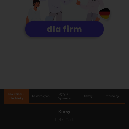
Dla dzieci i
Języki i
Dla dorosłych
Szkoły
Informacje
młodzieży
Egzaminy
Kursy
Let's Talk