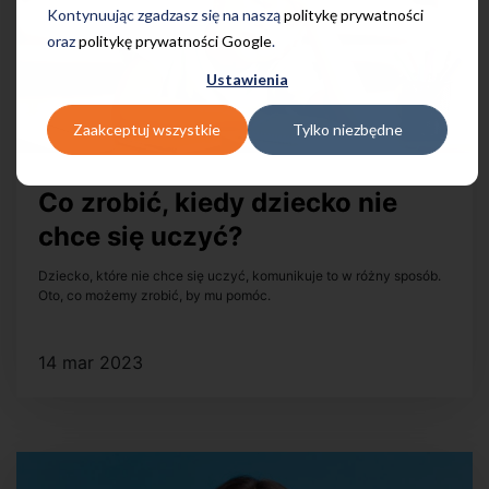
Kontynuując zgadzasz się na naszą
politykę prywatności
oraz
politykę prywatności Google
.
Ustawienia
Zaakceptuj wszystkie
Tylko niezbędne
Co zrobić, kiedy dziecko nie
chce się uczyć?
Dziecko, które nie chce się uczyć, komunikuje to w różny sposób.
Oto, co możemy zrobić, by mu pomóc.
14 mar 2023