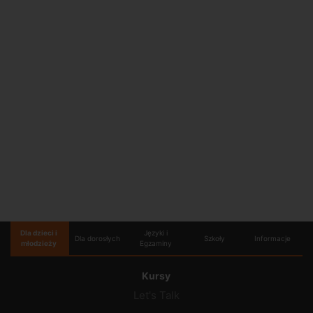
Dla dzieci i
Języki i
Dla dorosłych
Szkoły
Informacje
młodzieży
Egzaminy
Kursy
Let's Talk