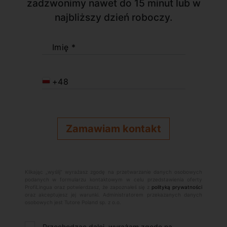
zadzwonimy nawet do 15 minut lub w
najbliższy dzień roboczy.
Imię *
+48
Klikając „wyślij” wyrażasz zgodę na przetwarzanie danych osobowych
podanych w formularzu kontaktowym w celu przedstawienia oferty
ProfiLingua oraz potwierdzasz, że zapoznałeś się z
polityką prywatności
oraz akceptujesz jej warunki. Administratorem przekazanych danych
osobowych jest Tutore Poland sp. z o.o.
Przechodząc dalej, wyrażam zgodę na