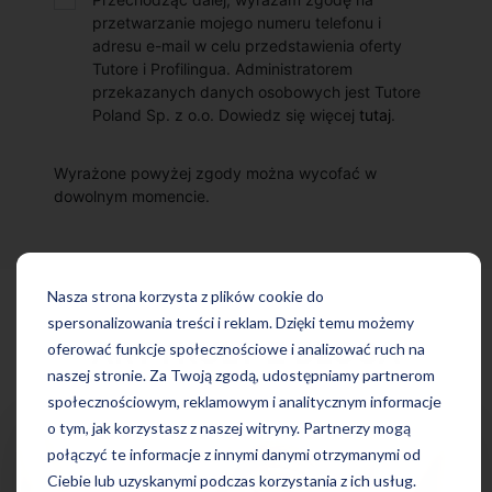
przetwarzanie mojego numeru telefonu i
adresu e-mail w celu przedstawienia oferty
Tutore i Profilingua. Administratorem
przekazanych danych osobowych jest Tutore
Poland Sp. z o.o. Dowiedz się więcej
tutaj
.
Wyrażone powyżej zgody można wycofać w
dowolnym momencie.
Nasza strona korzysta z plików cookie do
spersonalizowania treści i reklam. Dzięki temu możemy
ARTYKUŁY Z BLOGA
oferować funkcje społecznościowe i analizować ruch na
naszej stronie. Za Twoją zgodą, udostępniamy partnerom
społecznościowym, reklamowym i analitycznym informacje
o tym, jak korzystasz z naszej witryny. Partnerzy mogą
połączyć te informacje z innymi danymi otrzymanymi od
Ciebie lub uzyskanymi podczas korzystania z ich usług.