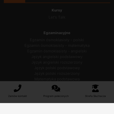
Kursy
Let's Talk
Egzaminacyjne
Egzamin ósmoklasisty - polski
Egzamin ósmoklasisty - matematyka
Egzamin ósmoklasisty - angielski
Język angielski podstawowy
Język angielski rozszerzony
Język polski podstawowy
Język polski rozszerzony
Matematyka podstawowa
Matematyka rozszerzona
Zamów kontakt
Program poleconych
Strefa Słuchacza
Nauka języków
Angielski dla młodzieży
Niemiecki dla młodzieży