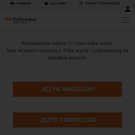
KARIERA
DLA FIRM
POMOC TECHNICZNA
Strona główna
/
Poziomujący test językowy-sm-fb
Rozwiązanie zajmie Ci tylko kilka minut.
Nasi eksperci omówią z Tobą wynik i odpowiedzą na
wszelkie pytania.
JĘZYK ANGIELSKI
JĘZYK FRANCUSKI