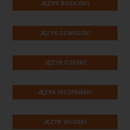
JĘZYK ROSYJSKI
JĘZYK SZWEDZKI
JĘZYK CZESKI
JĘZYK HISZPAŃSKI
JĘZYK WŁOSKI