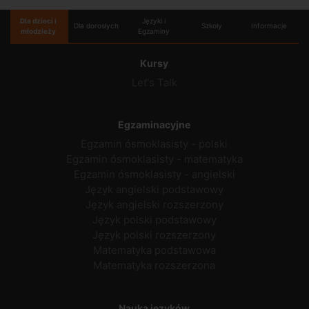
Dla dzieci i
Języki i
Dla dorosłych
Szkoły
Informacje
młodzieży
Egzaminy
Kursy
Let's Talk
Egzaminacyjne
Egzamin ósmoklasisty - polski
Egzamin ósmoklasisty - matematyka
Egzamin ósmoklasisty - angielski
Język angielski podstawowy
Język angielski rozszerzony
Język polski podstawowy
Język polski rozszerzony
Matematyka podstawowa
Matematyka rozszerzona
Nauka języków