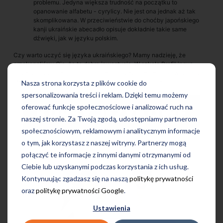
problemu. Jedyna większa trudność na początku to
opanowanie alfabetu - cyrylicy. Nie jest ona jednak aż tak
skomplikowana. W przeciwieństwie do choćby japońskiego
kanji ukraińskie abecadło opisuje dokładnie takie same
dźwięki, jak w języku polskim.
Czy warto uczyć się języka ukraińskiego? Mamy nadzieję, że
przekonaliśmy Cię, że to dobra inwestycja. W szkole ProfiLingua
możesz uczyć się go stacjonarnie lub przez internet. Sprawdź naszą
ofertę kursów języka ukraińskiego
i ucz się wygodnie!
Nasza strona korzysta z plików cookie do
spersonalizowania treści i reklam. Dzięki temu możemy
oferować funkcje społecznościowe i analizować ruch na
naszej stronie. Za Twoją zgodą, udostępniamy partnerom
społecznościowym, reklamowym i analitycznym informacje
o tym, jak korzystasz z naszej witryny. Partnerzy mogą
połączyć te informacje z innymi danymi otrzymanymi od
Ciebie lub uzyskanymi podczas korzystania z ich usług.
Kontynuując zgadzasz się na naszą
politykę prywatności
oraz
politykę prywatności Google
.
Ustawienia