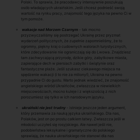
Polski. To sprawia, że pracodawcy intensywnie poszukują
osób władających ukraińskim. Jeśli chcesz podnieść swoją
wartość na rynku pracy, znajomość tego języka na pewno Ci w
tym pomoże.
wakacje nad Morzem Czarnym
- tak mocno
przyzwyczailiśmy się postrzegać Ukrainę przez pryzmat
wydarzeń politycznych, że zupełnie zapomnieliśmy, że to
ogromny, piękny kraj o cudownych walorach turystycznych,
które zdecydowanie nie ograniczają się do Lwowa. Znajdziesz
tam zachwycającą przyrodę, dzikie góry, zabytkowe miasta,
zapierające dech w piersiach zabytki i świątynie oraz
fantastyczne plaże. Jeśli szukasz ciekawego miejsca na
spędzenie wakacji (i to nie za miliony!), Ukraina na pewno
przypadnie Ci do gustu. Warto jednak wiedzieć, że znajomość
angielskiego wśród Ukraińców, zwłaszcza w niewielkich
miejscowościach, mocno kuleje i z większością z nich
porozumiesz się tylko w ich narodowym języku.
ukraiński nie jest trudny
- istnieje jeszcze jeden argument,
który przemawia za nauką języka ukraińskiego. Dla nas,
Polaków, jest on po prostu całkiem łatwy. Zwłaszcza jeśli w
młodości uczyłeś się rosyjskiego. Ale nawet jeśli nie,
podobieństwa leksykalne i gramatyczne do polskiego
sprawiają, że nauka ukraińskiego nie stanowi dla nas