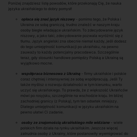
Poniżej znajdziesz listę powodów, które przekonają Cię, że nauka
języka ukraińskiego to dobry pomysł!
opłaca się znać język niszowy
- pomimo tego, że Polska i
Ukraina ze sobą graniczą, trudno znaleźć w naszym kraju
osoby biegle władające ukraińskim. To zdecydowanie język
niszowy, a jako taki, zdecydowanie pozwala wyróżnić się z
tłumu. Język angielski zna obecnie niemal każdy, jeśli dodasz
do tego umiejętność komunikacji po ukraińsku, na pewno
zauważy to każdy potencjalny pracodawca. Szczególnie
teraz, gdy stosunki handlowe pomiędzy Polską a Ukrainą są
wyjątkowo mocne.
współpraca biznesowa z Ukrainą
- firmy ukraińskie i polskie
coraz chętniej i intensywniej ze sobą współpracują. Jeśli Ty
także myślisz o rozwoju działalności w tym kierunku, warto
uczyć się ukraińskiego. To prawda, że z większość Ukraińców
mówi po rosyjsku, szczególnie na wschodzie kraju. Im bliżej
zachodniej granicy (z Polską), tym ten odsetek mniejszy.
Dlatego umiejętność komunikacji w języku ukraińskim na
pewno ułatwi Ci zadanie.
osoby ze znajomością ukraińskiego mile widziane
- wiele
polskich firm działa na rynku ukraińskim. Jeszcze więcej
zatrudnia osoby z Ukrainy, które postanowiły wyemigrować do