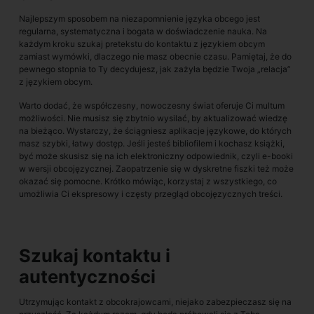
Najlepszym sposobem na niezapomnienie języka obcego jest
regularna, systematyczna i bogata w doświadczenie nauka. Na
każdym kroku szukaj pretekstu do kontaktu z językiem obcym
zamiast wymówki, dlaczego nie masz obecnie czasu. Pamiętaj, że do
pewnego stopnia to Ty decydujesz, jak zażyła będzie Twoja „relacja”
z językiem obcym.
Warto dodać, że współczesny, nowoczesny świat oferuje Ci multum
możliwości. Nie musisz się zbytnio wysilać, by aktualizować wiedzę
na bieżąco. Wystarczy, że ściągniesz aplikacje językowe, do których
masz szybki, łatwy dostęp. Jeśli jesteś bibliofilem i kochasz książki,
być może skusisz się na ich elektroniczny odpowiednik, czyli e-booki
w wersji obcojęzycznej. Zaopatrzenie się w dyskretne fiszki też może
okazać się pomocne. Krótko mówiąc, korzystaj z wszystkiego, co
umożliwia Ci ekspresowy i częsty przegląd obcojęzycznych treści.
Szukaj kontaktu i
autentyczności
Utrzymując kontakt z obcokrajowcami, niejako zabezpieczasz się na