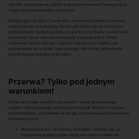
się mało spektakularne, jednak w pewnym momencie Twojego życia
mogą mieć fundamentalne znaczenie.
Dlatego gdy coś staje Ci na drodze, nie porzucaj nadziei i kontynuuj
naukę poprzez drobne gesty. Nawet jeśli okaże się, że nie możesz
sobie pozwolić na dłuższy pobyt za granicą czy musisz na jakiś czas
przedłożyć życie rodzinne nad karierę, nie przekreśli to Twojej
znajomości języka obcego. Z pozoru nieznaczące zadania, ale
wykonywane na co dzień, zaprocentują i jeśli trzeba, przyspieszą
powrót do poprzedniego trybu nauki.
Przerwa? Tylko pod jednym
warunkiem!
Zanim dasz sobie na jakiś czas spokój z nauką języka obcego,
najpierw weź pod uwagę alternatywne wyjścia. Niektóre z nich już
przedstawiliśmy. Jeśli jednak okaże się, że przerwa jest nieunikniona,
przeanalizuj m.in.:
długość przerwy – im krótsza, tym lepiej. Umówmy się, że
tygodniowego odpoczynku od języka możesz nawet nie