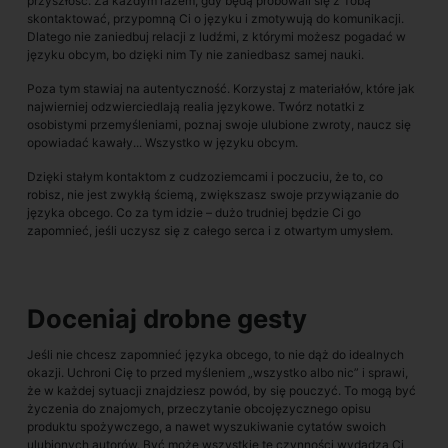
przyszłość. Za każdym razem, gdy będą próbowali się z Tobą
skontaktować, przypomną Ci o języku i zmotywują do komunikacji.
Dlatego nie zaniedbuj relacji z ludźmi, z którymi możesz pogadać w
języku obcym, bo dzięki nim Ty nie zaniedbasz samej nauki.
Poza tym stawiaj na autentyczność. Korzystaj z materiałów, które jak
najwierniej odzwierciedlają realia językowe. Twórz notatki z
osobistymi przemyśleniami, poznaj swoje ulubione zwroty, naucz się
opowiadać kawały... Wszystko w języku obcym.
Dzięki stałym kontaktom z cudzoziemcami i poczuciu, że to, co
robisz, nie jest zwykłą ściemą, zwiększasz swoje przywiązanie do
języka obcego. Co za tym idzie – dużo trudniej będzie Ci go
zapomnieć, jeśli uczysz się z całego serca i z otwartym umysłem.
Doceniaj drobne gesty
Jeśli nie chcesz zapomnieć języka obcego, to nie dąż do idealnych
okazji. Uchroni Cię to przed myśleniem „wszystko albo nic” i sprawi,
że w każdej sytuacji znajdziesz powód, by się pouczyć. To mogą być
życzenia do znajomych, przeczytanie obcojęzycznego opisu
produktu spożywczego, a nawet wyszukiwanie cytatów swoich
ulubionych autorów. Być może wszystkie te czynności wydadzą Ci