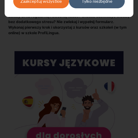
Zaakceptuj wszystkie
Tylko niezbędne
Zależy Ci na regularnej i owocnej nauce? Chcesz odświeżyć wiedzę
bez dodatkowego stresu? Nie zwlekaj i wypełnij formularz.
Wykonaj pierwszy krok i skorzystaj z kursów oraz szkoleń (w tym
online) w szkole ProfiLingua.