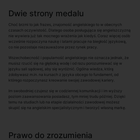
Dwie strony medalu
Choć brzmi to jak frazes, znajomość angielskiego to w obecnych
czasach oczywistość. Dlatego osoba posługująca się angielszczyzną
nie wywiera już tak mocnego wrażenia jak kiedyś. Coraz więcej osób
wcześnie rozpoczyna naukę i latami pracuje na biegłość językową,
co nie pozostaje niezauważone przez rynek pracy.
Wszechobecność i popularność angielskiego nie oznacza jednak, że
musisz rzucić się na głęboką wodę i od razu porozumiewać się w
języku sali sądowej, aby się wyróżnić. Ogólna wiedza, którą
zdobywasz m.in. na kursach z języka obcego to fundament, od
którego rozpoczynasz kreowanie swojej zawodowej kariery.
Im swobodniej czujesz się w codziennej komunikacji i im wyższy
poziom zaawansowania posiadasz, tym mniej trudu później. Dzięki
temu na studiach lub na etapie działalności zawodowej możesz
skupić się na angielskim specjalistycznym i tworzyć własną markę.
Prawo do zrozumienia