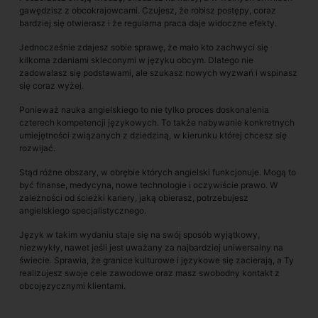
gawędzisz z obcokrajowcami. Czujesz, że robisz postępy, coraz
bardziej się otwierasz i że regularna praca daje widoczne efekty.
Jednocześnie zdajesz sobie sprawę, że mało kto zachwyci się
kilkoma zdaniami skleconymi w języku obcym. Dlatego nie
zadowalasz się podstawami, ale szukasz nowych wyzwań i wspinasz
się coraz wyżej.
Ponieważ nauka angielskiego to nie tylko proces doskonalenia
czterech kompetencji językowych. To także nabywanie konkretnych
umiejętności związanych z dziedziną, w kierunku której chcesz się
rozwijać.
Stąd różne obszary, w obrębie których angielski funkcjonuje. Mogą to
być finanse, medycyna, nowe technologie i oczywiście prawo. W
zależności od ścieżki kariery, jaką obierasz, potrzebujesz
angielskiego specjalistycznego.
Język w takim wydaniu staje się na swój sposób wyjątkowy,
niezwykły, nawet jeśli jest uważany za najbardziej uniwersalny na
świecie. Sprawia, że granice kulturowe i językowe się zacierają, a Ty
realizujesz swoje cele zawodowe oraz masz swobodny kontakt z
obcojęzycznymi klientami.