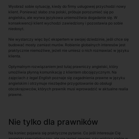
Wyobraź sobie sytuację, kiedy do firmy usługowej przychodzi nowy
klient. Ponieważ słabo zna polski, próbuje porozumieć się po
angielsku, ale wyrwa językowa uniemożliwia dogadanie się. W
konsekwencji klient wychodzi zawiedziony i pozostawia po sobie
niedosyt.
Nie wystarczy więc być ekspertem w swojej dziedzinie, jeśli chce się
budować mosty zamiast murów. Robienie globalnych interesów jest
praktycznie niemożliwe, jeżeli nie umiesz o nich rozmawiać w języku
klienta.
Optymalnym rozwiązaniem jest tutaj prawniczy angielski, który
umożliwia płynną komunikację z klientem obcojęzycznym. Na
zajęciach z
legal English
poznaje się zagadnienia prawne w języku
angielskim i otrzymuje niezbędne przygotowanie do obsługi
obcokrajowców, których prawnik musi wprowadzić w aktualne realia
prawne.
Nie tylko dla prawników
Na koniec pojawia się praktyczne pytanie. Co jeśli interesuje Cię
angielski specjalistyczny, ale nie jesteś pewien, czy widzisz siebie w