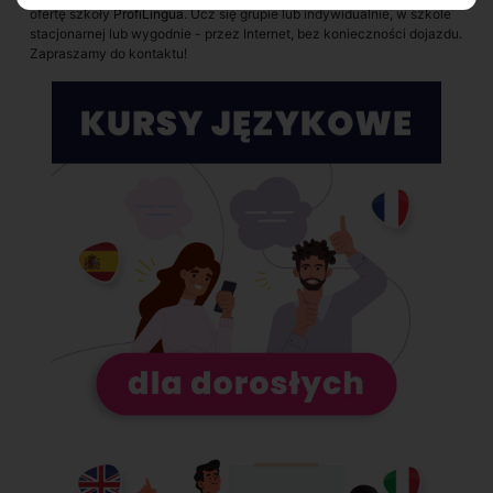
ofertę szkoły
ProfiLingua
. Ucz się grupie lub indywidualnie, w szkole
stacjonarnej lub wygodnie - przez Internet, bez konieczności dojazdu.
Zapraszamy do kontaktu!