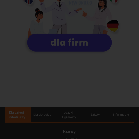
Dla dzieci i
Języki i
Dla dorosłych
Szkoły
Informacje
młodzieży
Egzaminy
Kursy