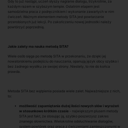
Gdy to już nastąpi, uczeń słyszy nagranie dialogu, trzykrotnie, za
każdym razem w szybszym tempie. Ostatnim etapem jest
samodzielna praca z podręcznikiem i wykonanie zawartych w nim
ćwiczeń. Ważnym elementem metody SITA jest powtarzanie
przerobionych już lekcji. Po zakończeniu nowej jednostki należy
powtórzyć poprzednią.
Jakie zalety ma nauka metodą SITA?
Wiele osób sięga po metodę SITA w przekonaniu, że dzięki jej
nowatorskiemu podejściu do nauczania, opanują język obcy szybko i
bez żadnego wysiłku ze swojej strony. Niestety, to nie do końca
prawda.
Metoda SITA bez wątpienia posiada wiele zalet. Najważniejsze z nich,
to:
możliwość zapamiętania dużej ilości nowych słów i wyrażeń
w stosunkowo krótkim czasie
- największym plusem metody
SITA jest fakt, że stosując ją, szybko poszerzysz zakres
znanego słownictwa. Wielokrotne odsłuchiwanie dialogów,
system powtórek oraz praca z ćwiczeniami zamieszczonymi w