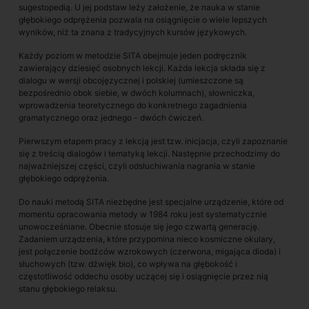
sugestopedią. U jej podstaw leży założenie, że nauka w stanie
głębokiego odprężenia pozwala na osiągnięcie o wiele lepszych
wyników, niż ta znana z tradycyjnych kursów językowych.
Każdy poziom w metodzie SITA obejmuje jeden podręcznik
zawierający dziesięć osobnych lekcji. Każda lekcja składa się z
dialogu w wersji obcojęzycznej i polskiej (umieszczone są
bezpośrednio obok siebie, w dwóch kolumnach), słowniczka,
wprowadzenia teoretycznego do konkretnego zagadnienia
gramatycznego oraz jednego - dwóch ćwiczeń.
Pierwszym etapem pracy z lekcją jest tzw. inicjacja, czyli zapoznanie
się z treścią dialogów i tematyką lekcji. Następnie przechodzimy do
najważniejszej części, czyli odsłuchiwania nagrania w stanie
głębokiego odprężenia.
Do nauki metodą SITA niezbędne jest specjalne urządzenie, które od
momentu opracowania metody w 1984 roku jest systematycznie
unowocześniane. Obecnie stosuje się jego czwartą generację.
Zadaniem urządzenia, które przypomina nieco kosmiczne okulary,
jest połączenie bodźców wzrokowych (czerwona, migająca dioda) i
słuchowych (tzw. dźwięk bio), co wpływa na głębokość i
częstotliwość oddechu osoby uczącej się i osiągnięcie przez nią
stanu głębokiego relaksu.