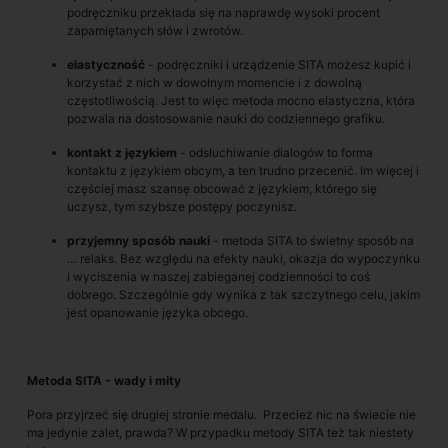
podręczniku przekłada się na naprawdę wysoki procent
zapamiętanych słów i zwrotów.
elastyczność
- podręczniki i urządzenie SITA możesz kupić i
korzystać z nich w dowolnym momencie i z dowolną
częstotliwością. Jest to więc metoda mocno elastyczna, która
pozwala na dostosowanie nauki do codziennego grafiku.
kontakt z językiem
- odsłuchiwanie dialogów to forma
kontaktu z językiem obcym, a ten trudno przecenić. Im więcej i
częściej masz szansę obcować z językiem, którego się
uczysz, tym szybsze postępy poczynisz.
przyjemny sposób nauki
- metoda SITA to świetny sposób na
… relaks. Bez względu na efekty nauki, okazja do wypoczynku
i wyciszenia w naszej zabieganej codzienności to coś
dobrego. Szczególnie gdy wynika z tak szczytnego celu, jakim
jest opanowanie języka obcego.
Metoda SITA - wady i mity
Pora przyjrzeć się drugiej stronie medalu. Przecież nic na świecie nie
ma jedynie zalet, prawda? W przypadku metody SITA też tak niestety