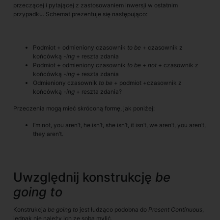
przeczącej i pytającej z zastosowaniem inwersji w ostatnim
przypadku. Schemat prezentuje się następująco:
Podmiot + odmieniony czasownik
to be
+ czasownik z
końcówką
-ing
+ reszta zdania
Podmiot + odmieniony czasownik
to be
+
not
+ czasownik z
końcówką
-ing
+ reszta zdania
Odmieniony czasownik
to be
+ podmiot +czasownik z
końcówką
-ing
+ reszta zdania?
Przeczenia mogą mieć skróconą formę, jak poniżej:
I’m not, you aren’t, he isn’t, she isn’t, it isn’t, we aren’t, you aren’t,
they aren’t.
Uwzględnij konstrukcję
be
going to
Konstrukcja
be going to
jest łudząco podobna do
Present Continuous
,
jednak nie należy ich ze sobą mylić.