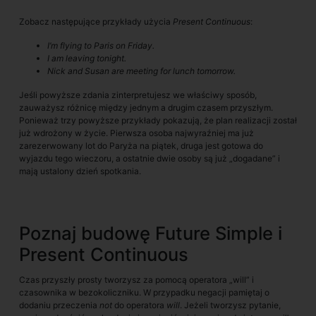
Zobacz następujące przykłady użycia
Present Continuous
:
I’m flying to Paris on Friday.
I am leaving tonight.
Nick and Susan are meeting for lunch tomorrow.
Jeśli powyższe zdania zinterpretujesz we właściwy sposób,
zauważysz różnicę między jednym a drugim czasem przyszłym.
Ponieważ trzy powyższe przykłady pokazują, że plan realizacji został
już wdrożony w życie. Pierwsza osoba najwyraźniej ma już
zarezerwowany lot do Paryża na piątek, druga jest gotowa do
wyjazdu tego wieczoru, a ostatnie dwie osoby są już „dogadane” i
mają ustalony dzień spotkania.
Poznaj budowę Future Simple i
Present Continuous
Czas przyszły prosty tworzysz za pomocą operatora „will” i
czasownika w bezokoliczniku. W przypadku negacji pamiętaj o
dodaniu przeczenia
not
do operatora
will
. Jeżeli tworzysz pytanie,