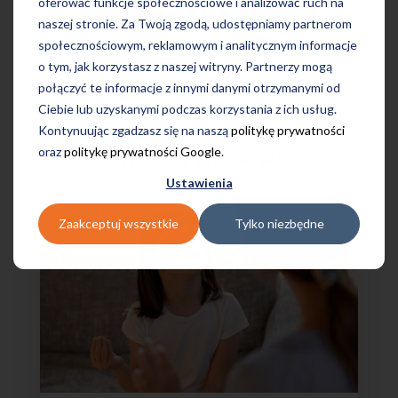
oferować funkcje społecznościowe i analizować ruch na
naszej stronie. Za Twoją zgodą, udostępniamy partnerom
społecznościowym, reklamowym i analitycznym informacje
o tym, jak korzystasz z naszej witryny. Partnerzy mogą
połączyć te informacje z innymi danymi otrzymanymi od
Ciebie lub uzyskanymi podczas korzystania z ich usług.
Kontynuując zgadzasz się na naszą
politykę prywatności
oraz
politykę prywatności Google
.
Więcej wpisów:
Ustawienia
Zaakceptuj wszystkie
Tylko niezbędne