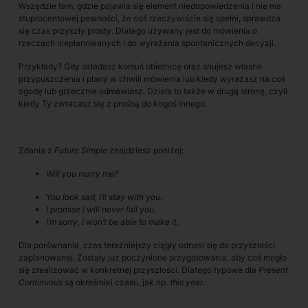
Wszędzie tam, gdzie pojawia się element niedopowiedzenia i nie ma
stuprocentowej pewności, że coś rzeczywiście się spełni, sprawdza
się czas przyszły prosty. Dlatego używany jest do mówienia o
rzeczach nieplanowanych i do wyrażania spontanicznych decyzji.
Przykłady? Gdy składasz komuś obietnicę oraz snujesz własne
przypuszczenia i plany w chwili mówienia lub kiedy wyrażasz na coś
zgodę lub grzecznie odmawiasz
.
Działa to także w drugą stronę, czyli
kiedy Ty zwracasz się z prośbą do kogoś innego.
Zdania z
Future Simple
znajdziesz poniżej:
Will you marry me?
You look sad, I’ll stay with you.
I promise I will never fail you.
I’m sorry, I won’t be able to make it.
Dla porównania, czas teraźniejszy ciągły odnosi się do przyszłości
zaplanowanej. Zostały już poczynione przygotowania, aby coś mogło
się zrealizować w konkretnej przyszłości. Dlatego typowe dla
Present
Continuous
są określniki czasu, jak np.
this year
.