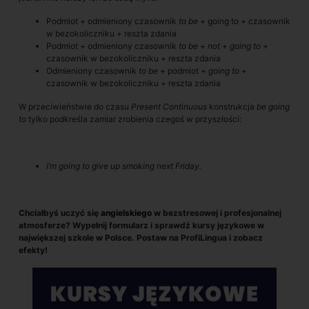
Podmiot + odmieniony czasownik
to be
+ going to + czasownik
w bezokoliczniku + reszta zdania
Podmiot + odmieniony czasownik
to be
+
not
+
going to
+
czasownik w bezokoliczniku + reszta zdania
Odmieniony czasownik
to
be
+ podmiot +
going to
+
czasownik w bezokoliczniku + reszta zdania
W przeciwieństwie do czasu
Present Continuous
konstrukcja
be going
to
tylko podkreśla zamiar zrobienia czegoś w przyszłości:
I’m going to give up smoking next Friday.
Chciałbyś uczyć się
angielskiego
w bezstresowej i profesjonalnej
atmosferze? Wypełnij formularz i sprawdź kursy językowe w
największej szkole w Polsce. Postaw na ProfiLingua i zobacz
efekty!