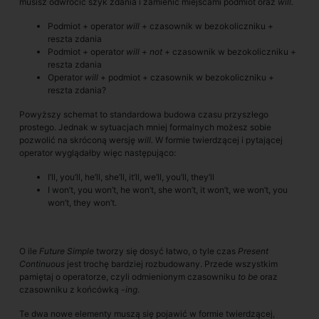
musisz odwrócić szyk zdania i zamienić miejscami podmiot oraz
will.
Podmiot + operator
will
+ czasownik w bezokoliczniku +
reszta zdania
Podmiot + operator
will
+
not
+ czasownik w bezokoliczniku +
reszta zdania
Operator
will
+ podmiot + czasownik w bezokoliczniku +
reszta zdania?
Powyższy schemat to standardowa budowa czasu przyszłego
prostego. Jednak w sytuacjach mniej formalnych możesz sobie
pozwolić na skróconą wersję
will.
W formie twierdzącej i pytającej
operator wyglądałby więc następująco:
I’ll, you’ll, he’ll, she’ll, it’ll, we’ll, you’ll, they’ll
I won’t, you won’t, he won’t, she won’t, it won’t, we won’t, you
won’t, they won’t.
O ile
Future Simple
tworzy się dosyć łatwo, o tyle czas
Present
Continuous
jest trochę bardziej rozbudowany. Przede wszystkim
pamiętaj o operatorze, czyli odmienionym czasowniku
to be
oraz
czasowniku z końcówką
-ing
.
Te dwa nowe elementy muszą się pojawić w formie twierdzącej,