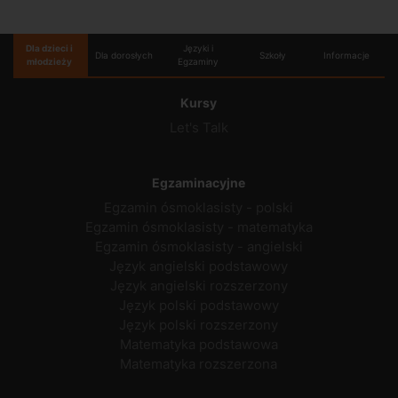
Dla dzieci i
Języki i
Dla dorosłych
Szkoły
Informacje
młodzieży
Egzaminy
Kursy
Let's Talk
Egzaminacyjne
Egzamin ósmoklasisty - polski
Egzamin ósmoklasisty - matematyka
Egzamin ósmoklasisty - angielski
Język angielski podstawowy
Język angielski rozszerzony
Język polski podstawowy
Język polski rozszerzony
Matematyka podstawowa
Matematyka rozszerzona