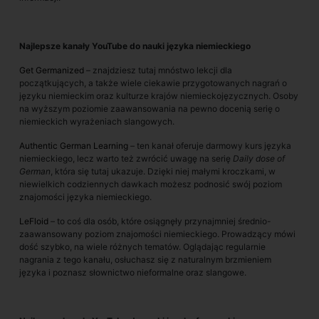
Najlepsze kanały YouTube do nauki języka niemieckiego
Get Germanized
– znajdziesz tutaj mnóstwo lekcji dla
początkujących, a także wiele ciekawie przygotowanych nagrań o
języku niemieckim oraz kulturze krajów niemieckojęzycznych. Osoby
na wyższym poziomie zaawansowania na pewno docenią serię o
niemieckich wyrażeniach slangowych.
Authentic German Learning
– ten kanał oferuje darmowy kurs języka
niemieckiego, lecz warto też zwrócić uwagę na serię
Daily dose of
German
, która się tutaj ukazuje. Dzięki niej małymi kroczkami, w
niewielkich codziennych dawkach możesz podnosić swój poziom
znajomości języka niemieckiego.
LeFloid
– to coś dla osób, które osiągnęły przynajmniej średnio-
zaawansowany poziom znajomości niemieckiego. Prowadzący mówi
dość szybko, na wiele różnych tematów. Oglądając regularnie
nagrania z tego kanału, osłuchasz się z naturalnym brzmieniem
języka i poznasz słownictwo nieformalne oraz slangowe.