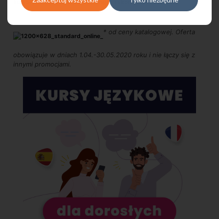
kursów online w szkole ProfiLingua i skorzystaj z rabatu!
* od ceny katalogowej. Oferta
obowiązuje w dniach 1.04.-30.05.2020 roku i nie łączy się z
innymi promocjami.