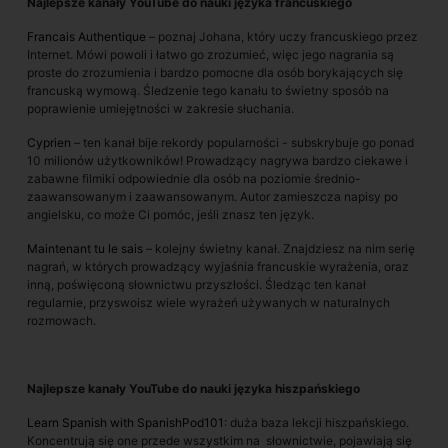
Najlepsze kanały YouTube do nauki języka francuskiego
Francais Authentique
– poznaj Johana, który uczy francuskiego przez
Internet. Mówi powoli i łatwo go zrozumieć, więc jego nagrania są
proste do zrozumienia i bardzo pomocne dla osób borykających się
francuską wymową. Śledzenie tego kanału to świetny sposób na
poprawienie umiejętności w zakresie słuchania.
Cyprien
– ten kanał bije rekordy popularności - subskrybuje go ponad
10 milionów użytkowników! Prowadzący nagrywa bardzo ciekawe i
zabawne filmiki odpowiednie dla osób na poziomie średnio-
zaawansowanym i zaawansowanym. Autor zamieszcza napisy po
angielsku, co może Ci pomóc, jeśli znasz ten język.
Maintenant tu le sais
– kolejny świetny kanał. Znajdziesz na nim serię
nagrań, w których prowadzący wyjaśnia francuskie wyrażenia, oraz
inną, poświęconą słownictwu przyszłości. Śledząc ten kanał
regularnie, przyswoisz wiele wyrażeń używanych w naturalnych
rozmowach.
Najlepsze kanały YouTube do nauki języka hiszpańskiego
Learn Spanish with SpanishPod101
: duża baza lekcji hiszpańskiego.
Koncentrują się one przede wszystkim na słownictwie, pojawiają się