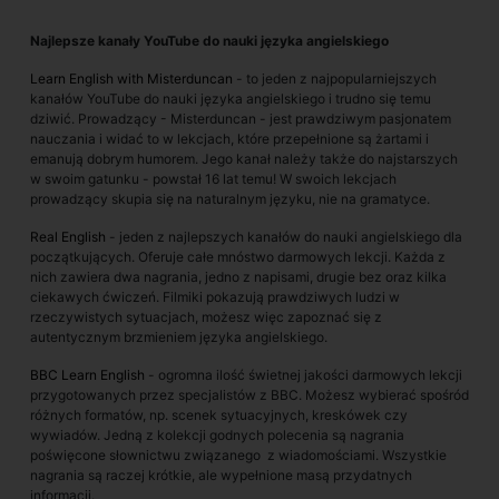
Najlepsze kanały YouTube do nauki języka angielskiego
Learn English with Misterduncan
- to jeden z najpopularniejszych
kanałów YouTube do nauki języka angielskiego i trudno się temu
dziwić. Prowadzący - Misterduncan - jest prawdziwym pasjonatem
nauczania i widać to w lekcjach, które przepełnione są żartami i
emanują dobrym humorem. Jego kanał należy także do najstarszych
w swoim gatunku - powstał 16 lat temu! W swoich lekcjach
prowadzący skupia się na naturalnym języku, nie na gramatyce.
Real English
- jeden z najlepszych kanałów do nauki angielskiego dla
początkujących. Oferuje całe mnóstwo darmowych lekcji. Każda z
nich zawiera dwa nagrania, jedno z napisami, drugie bez oraz kilka
ciekawych ćwiczeń. Filmiki pokazują prawdziwych ludzi w
rzeczywistych sytuacjach, możesz więc zapoznać się z
autentycznym brzmieniem języka angielskiego.
BBC Learn English
- ogromna ilość świetnej jakości darmowych lekcji
przygotowanych przez specjalistów z BBC. Możesz wybierać spośród
różnych formatów, np. scenek sytuacyjnych, kreskówek czy
wywiadów. Jedną z kolekcji godnych polecenia są nagrania
poświęcone słownictwu związanego z wiadomościami. Wszystkie
nagrania są raczej krótkie, ale wypełnione masą przydatnych
informacji.