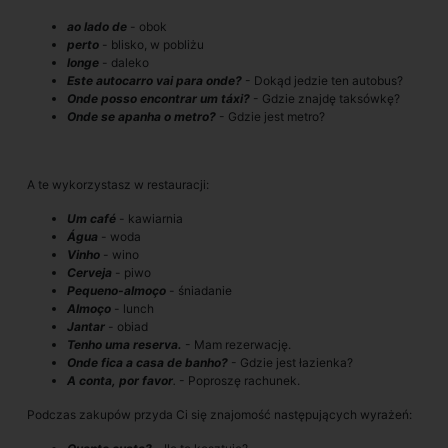
ao lado de
- obok
perto
- blisko, w pobliżu
longe
- daleko
Este autocarro vai para onde?
- Dokąd jedzie ten autobus?
Onde posso encontrar um táxi?
- Gdzie znajdę taksówkę?
Onde se apanha o metro?
- Gdzie jest metro?
A te wykorzystasz w restauracji:
Um café
- kawiarnia
Água
- woda
Vinho
- wino
Cerveja
- piwo
Pequeno-almoço
- śniadanie
Almoço
- lunch
Jantar
- obiad
Tenho uma reserva.
- Mam rezerwację.
Onde fica a casa de banho?
- Gdzie jest łazienka?
A conta, por favor
.
- Poproszę rachunek.
Podczas zakupów przyda Ci się znajomość następujących wyrażeń: