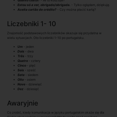
Quanto custa?
-
Ile to kosztuje?
Estou só a ver, obrigado/obrigada.
- Tylko oglądam, dziękuję.
Aceita cartão de crédito?
-
Czy można płacić kartą?
Liczebniki 1- 10
Znajomość podstawowych liczebników okazuje się przydatna w
wielu sytuacjach. Oto liczebniki 1-10 po portugalsku.
Um
- jeden
Dois
- dwa
Três
- trzy
Quatro
- cztery
Cinco
- pięć
Seis
-
sześć
Sete
- siedem
Oito
- osiem
Nove
- dziewięć
Dez
- dziesięć
Awaryjnie
Co zrobić, kiedy komunikacja w języku portugalskim okaże się dla