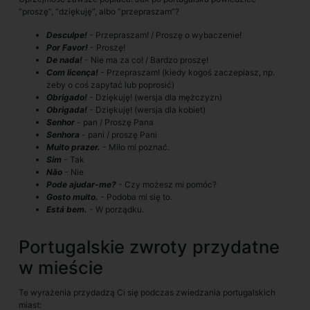
“proszę”, “dziękuję”, albo “przepraszam”?
Desculpe!
- Przepraszam! / Proszę o wybaczenie!
Por Favor!
- Proszę!
De nada!
- Nie ma za co! / Bardzo proszę!
Com licença!
- Przepraszam! (kiedy kogoś zaczepiasz, np.
żeby o coś zapytać lub poprosić)
Obrigado!
- Dziękuję! (wersja dla mężczyzn)
Obrigada!
- Dziękuję! (wersja dla kobiet)
Senhor
- pan / Proszę Pana
Senhora
- pani / proszę Pani
Muito prazer.
- Miło mi poznać.
Sim
- Tak
Não
- Nie
Pode ajudar-me?
- Czy możesz mi pomóc?
Gosto muito.
- Podoba mi się to.
Está bem.
- W porządku.
Portugalskie zwroty przydatne
w mieście
Te wyrażenia przydadzą Ci się podczas zwiedzania portugalskich
miast: