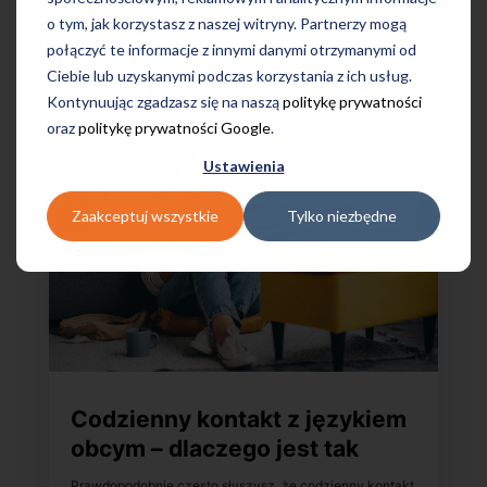
o tym, jak korzystasz z naszej witryny. Partnerzy mogą
połączyć te informacje z innymi danymi otrzymanymi od
Ciebie lub uzyskanymi podczas korzystania z ich usług.
Więcej wpisów:
Kontynuując zgadzasz się na naszą
politykę prywatności
oraz
politykę prywatności Google
.
Ustawienia
Zaakceptuj wszystkie
Tylko niezbędne
Codzienny kontakt z językiem
obcym – dlaczego jest tak
ważny w procesie uczenia
Prawdopodobnie często słyszysz, że codzienny kontakt