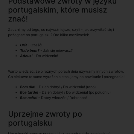
Podstawowe zwroty w języku
portugalskim, które musisz
znać!
Zacznijmy od tego, co najważniejsze, czyli - jak przywitać się i
pożegnać po portugalsku? Oto kilka możliwości:
Olá!
- Cześć!
Tudo bem?
- Jak się miewasz?
Adeus!
- Do widzenia!
Warto wiedzieć, że o różnych porach dnia używamy innych zwrotów.
Co ciekawe te same wyrażenia stosujemy na powitanie i pożegnanie!
Bom dia!
- Dzień dobry! / Do widzenia! (rano)
Boa tarde!
- Dzień dobry! / Do widzenia! (po południu)
Boa noite!
- Dobry wieczór! / Dobranoc!
Uprzejme zwroty po
portugalsku
Uprzejmość zawsze popłaca! Jak po portugalsku powiedzieć