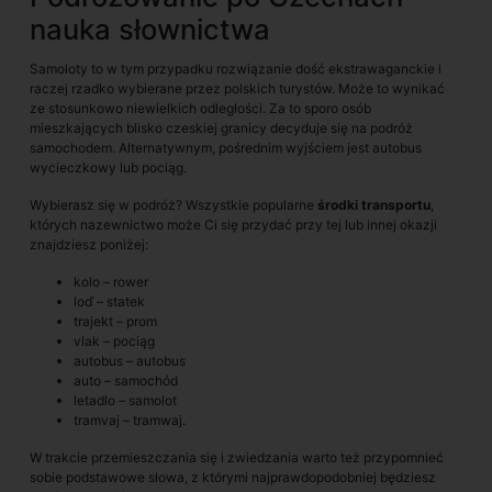
nauka słownictwa
Samoloty to w tym przypadku rozwiązanie dość ekstrawaganckie i
raczej rzadko wybierane przez polskich turystów. Może to wynikać
ze stosunkowo niewielkich odległości. Za to sporo osób
mieszkających blisko czeskiej granicy decyduje się na podróż
samochodem. Alternatywnym, pośrednim wyjściem jest autobus
wycieczkowy lub pociąg.
Wybierasz się w podróż? Wszystkie popularne
środki transportu
,
których nazewnictwo może Ci się przydać przy tej lub innej okazji
znajdziesz poniżej:
kolo – rower
loď – statek
trajekt – prom
vlak – pociąg
autobus – autobus
auto – samochód
letadlo – samolot
tramvaj – tramwaj.
W trakcie przemieszczania się i zwiedzania warto też przypomnieć
sobie podstawowe słowa, z którymi najprawdopodobniej będziesz