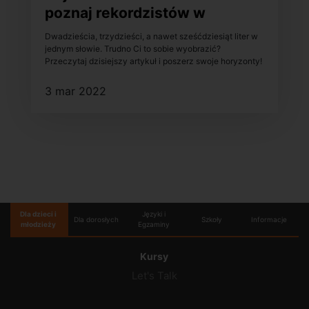
poznaj rekordzistów w
różnych językach!
Dwadzieścia, trzydzieści, a nawet sześćdziesiąt liter w
jednym słowie. Trudno Ci to sobie wyobrazić?
Przeczytaj dzisiejszy artykuł i poszerz swoje horyzonty!
3 mar 2022
Dla dzieci i
Języki i
Dla dorosłych
Szkoły
Informacje
młodzieży
Egzaminy
Kursy
Let's Talk