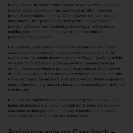
Kiedyś zwykło się mówić
koniec języka za przewodnika
. Gdy nasi
rodzice i dziadkowie zgubili się, zazwyczaj prosili o informacje
przypadkowo napotkane osoby. W dzisiejszych czasach wygląda to
nieco inaczej, bo z pomocą przychodzą wirtualni towarzysze
podróży. Jednym z najwygodniejszych rozwiązań jest aplikacja
mobilna, która może pełnić rolę swoistego przewodnika i
podpowiadacza w jednym.
Przykładowo, kiedy masz w planach zwiedzanie Czech i chcesz
zacząć od stolicy, ciekawym rozwiązaniem jest specjalna karta
turystyczna. Jak podaje nowoczesny portal
Prague CoolPass
, dzięki
takiej karcie masz bezpłatny dostęp nawet do siedemdziesięciu
atrakcji i możesz swobodnie poruszać się po mieście. Dodatkowym
atutem jest aplikacja, którą otrzymujesz w ramach pakietu. Jeśli więc
Praha
jest Ci jeszcze nieznana, a chcesz zwiedzić słynne i popularne
miejsca turystyczne,
p
ražská
turistická
karta może okazać się trafem
w dziesiątkę.
Nie ulega też wątpliwości, że im lepiej znasz język docelowy, tym
lepiej odnajdujesz się w nowych warunkach. Dlatego dodatkowym
sposobem na udaną podróż jest choćby elementarna znajomość
słownictwa. Przejdźmy zatem do kolejnej części.
Podróżowanie po Czechach –