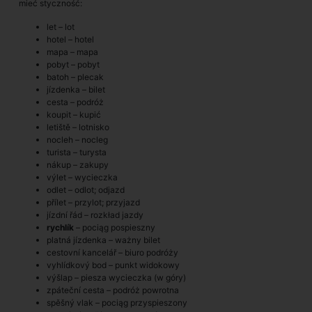
mieć styczność:
let – lot
hotel – hotel
mapa – mapa
pobyt – pobyt
batoh – plecak
jízdenka – bilet
cesta – podróż
koupit – kupić
letiště – lotnisko
nocleh – nocleg
turista – turysta
nákup – zakupy
výlet – wycieczka
odlet – odlot; odjazd
přílet – przylot; przyjazd
jízdní řád – rozkład jazdy
rychlík
– pociąg pospieszny
platná jízdenka – ważny bilet
cestovní kancelář – biuro podróży
vyhlídkový bod – punkt widokowy
výšlap – piesza wycieczka (w góry)
zpáteční cesta – podróż powrotna
spěšný vlak – pociąg przyspieszony