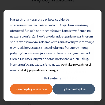
Nasza strona korzysta z plików cookie do
spersonalizowania treści i reklam. Dzięki temu możemy
oferować funkcje społecznościowe i analizować ruch na
naszej stronie. Za Twoją zgodą, udostępniamy partnerom
społecznościowym, reklamowym i analitycznym informacje
o tym, jak korzystasz z naszej witryny. Partnerzy mogą
połączyć te informacje z innymi danymi otrzymanymi od
Ciebie lub uzyskanymi podczas korzystania z ich usług.
Kontynuując zgadzasz się na naszą
politykę prywatności
oraz
politykę prywatności Google
.
Codzienny kontakt z językiem
obcym – dlaczego jest tak
Ustawienia
ważny w procesie uczenia
Prawdopodobnie często słyszysz, że codzienny kontakt
Zaakceptuj wszystkie
Tylko niezbędne
się?
z językiem obcym to podstawa. Jednak czy naprawdę
wiesz, dlaczego jest on taki ważny w procesie uczenia
się?