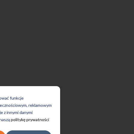
rować funkcje
połecznościowym, reklamowym
je z innymi danymi
 naszą
politykę prywatności