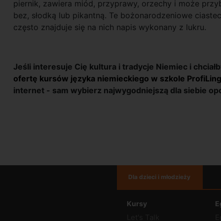
piernik, zawiera miód, przyprawy, orzechy i może przy
bez, słodką lub pikantną. Te bożonarodzeniowe ciastec
często znajduje się na nich napis wykonany z lukru.
Jeśli interesuje Cię kultura i tradycje Niemiec i chci
ofertę kursów języka niemieckiego w szkole ProfiLin
internet - sam wybierz najwygodniejszą dla siebie opc
Dla dzieci i młodzieży
Kursy
E
Let's Talk
E