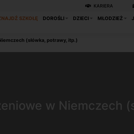
KARIERA
ZNAJDŹ SZKOŁĘ
DOROŚLI
DZIECI
MŁODZIEŻ
emczech (słówka, potrawy, itp.)
eniowe w Niemczech (sł