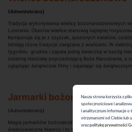
(Adventskranz)
Tradycja wykonywania wieńcy bożonarodzeniowych sięg
Luteranie. Obecnie wieńce stanowią najlepiej rozpoz
Komponuje się je z szyszek, suszonych kwiatów, ozdó
Istnieją różne tradycje związane z wieńcami. W niektó
tygodniu grudnia i zapala jedną świeczkę w każdą nied
ostatnią niedzielę poprzedzającą Boże Narodzenie, a n
oglądając świąteczne filmy i zajadając się świąteczny
Jarmarki bożonarodzeniow
Nasza strona korzysta z pli
społecznościowe i analizow
(Adventskranz)
i analitycznym informacje o 
otrzymanymi od Ciebie lub u
Magia jarmarków bożonarodzeniowych rozprzestrzeniła 
oraz
politykę prywatności 
średniowieczne Niemcy i to tam znajdziesz najpiękniejs