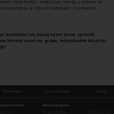
bierać różne formy - miękką lub twardą, z polewą lub
zka występują w różnych kształtach i rozmiarach,
ałbyś dowiedzieć się więcej na ten temat, sprawdź
gua
. Możesz uczyć się grupie, indywidualnie lub przez
ję!
Dla dorosłych
Języki i Egzaminy
Szkoły
gzaminacyjne
Nauka języków
gzamin
Angielski dla
Norweski dla