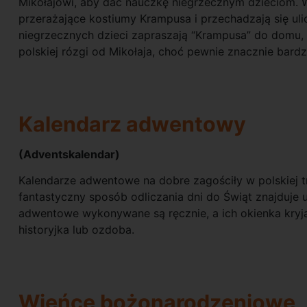
Mikołajowi, aby dać nauczkę niegrzecznym dzieciom. 
przerażające kostiumy Krampusa i przechadzają się uli
niegrzecznych dzieci zapraszają “Krampusa” do domu, 
polskiej rózgi od Mikołaja, choć pewnie znacznie bar
Kalendarz adwentowy
(Adventskalendar)
Kalendarze adwentowe na dobre zagościły w polskiej t
fantastyczny sposób odliczania dni do Świąt znajduje 
adwentowe wykonywane są ręcznie, a ich okienka kryją 
historyjka lub ozdoba.
Wieńce bożonarodzeniowe