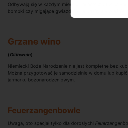
Odbywają się w każdym mieście i miasteczku w całym 
bombki czy migające gwiazdki - narodziły się właśnie n
Grzane wino
(
Glühwein
)
Niemiecki Boże Narodzenie nie jest kompletne bez ku
Można przygotować je samodzielnie w domu lub kupić
jarmarku bożonarodzeniowym.
Feuerzangenbowle
Uwaga, oto specjał tylko dla dorosłych!
Feuerzangenb