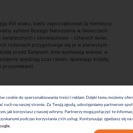
a XVI wieku, kiedy zapoczątkowali ją niemieccy
nawalny symbol Bożego Narodzenia w Niemczech.
b świątecznych i obowiązkowo - czterech świec.
rych rodzinach przygotowuje się je w pierwszym
zielę przed Świętami. Inne wykładają wieniec w
astępnie spędzają czas razem, śpiewając kolędy,
mi przysmakami.
e
ków cookie do spersonalizowania treści i reklam. Dzięki temu możemy ofe
ać ruch na naszej stronie. Za Twoją zgodą, udostępniamy partnerom s
tym, jak korzystasz z naszej witryny. Partnerzy mogą połączyć te informac
zyskanymi podczas korzystania z ich usług. Kontynuując zgadzasz się na
się po całym świecie, jednak ich kolebką są
Google
.
ze, najbardziej malownicze i niezapomniane z nich.