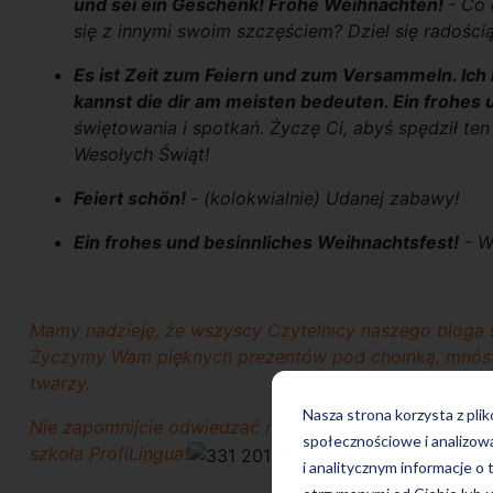
und sei ein Geschenk! Frohe Weihnachten!
- Co 
się z innymi swoim szczęściem? Dziel się radości
Es ist Zeit zum Feiern und zum Versammeln. Ich 
kannst die dir am meisten bedeuten. Ein frohes 
świętowania i spotkań. Życzę Ci, abyś spędził t
Wesołych Świąt!
Feiert schön!
- (kolokwialnie) Udanej zabawy!
Ein frohes und besinnliches Weihnachtsfest!
- W
Mamy nadzieję, że wszyscy Czytelnicy naszego bloga 
Życzymy Wam pięknych prezentów pod choinką, mnóst
twarzy.
Nasza strona korzysta z pli
Nie zapomnijcie odwiedzać nasz podczas Świąt i spra
społecznościowe i analizow
szkoła ProfiLingua!
i analitycznym informacje o 