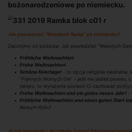
bożonarodzeniowe po niemiecku.
Jak powiedzieć “Wesołych Świąt” po niemiecku?
Zacznijmy od podstaw. Jak powiedzieć “Wesołych Świą
Fröhliche Weihnachten
!
Frohe Weihnachten
!
Schöne Feiertage!
- to opcja religijnie neutraln
“Pięknych Wolnych Dni” - jeśli nie jesteś pewien,
święto, to wyrażenie pozwoli Ci zachować polit
Frohe Weihnachten und ein gutes neues Jahr!
-
Fröhliche Weihnachten und einen guten Start in
Nowym Roku!
Język niemiecki - przykłady życzeń bożonarodzenio