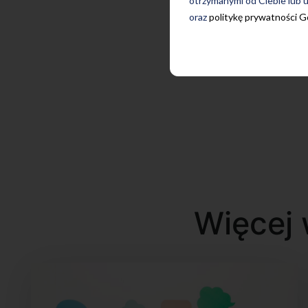
otrzymanymi od Ciebie lub u
oraz
politykę prywatności 
Więcej 