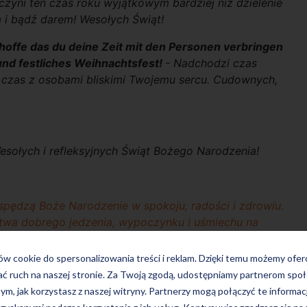
czyni ten czas roku wyjątkowym bardziej niż dzielenie
ą i bądź darem! Wesołych Świąt!
hoffe das du deine Zeit mit den Personen verbringen
und festliches Weihnachtsfest!
- Nadchodzi czas
en czas z osobami bliskimi Twojemu sercu. Cudownych,
esołych i refleksyjnych Świąt Bożego Narodzenia!
spędzą Boże Narodzenie w spokoju, radości i zdrowiu.
wa dobrego jedzenia, wypoczynku i uśmiechu na
ków cookie do spersonalizowania treści i reklam. Dzięki temu możemy ofe
wdzać, jaką ofertę na Nowy Rok przygotowała dla Was
ać ruch na naszej stronie. Za Twoją zgodą, udostępniamy partnerom s
tym, jak korzystasz z naszej witryny. Partnerzy mogą połączyć te informac