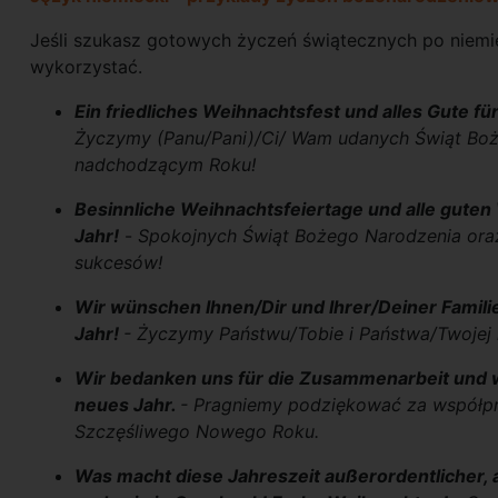
Jeśli szukasz gotowych życzeń świątecznych po niemiec
wykorzystać.
Ein friedliches Weihnachtsfest und alles Gute 
Życzymy (Panu/Pani)/Ci/ Wam udanych Świąt Boż
nadchodzącym Roku!
Besinnliche Weihnachtsfeiertage und alle gute
Jahr!
-
Spokojnych Świąt Bożego Narodzenia ora
sukcesów!
Wir wünschen Ihnen/Dir und Ihrer/Deiner Famili
Jahr!
- Życzymy Państwu/Tobie i Państwa/Twojej 
Wir bedanken uns für die Zusammenarbeit und w
neues Jahr.
- Pragniemy podziękować za współpr
Szczęśliwego Nowego Roku.
Was macht diese Jahreszeit außerordentlicher, al