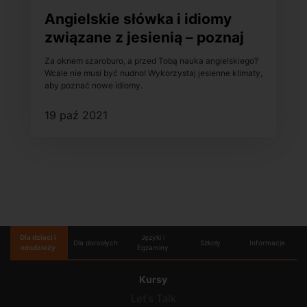
Angielskie słówka i idiomy
związane z jesienią – poznaj
je!
Za oknem szaroburo, a przed Tobą nauka angielskiego?
Wcale nie musi być nudno! Wykorzystaj jesienne klimaty,
aby poznać nowe idiomy.
19 paź 2021
Dla dzieci i
Języki i
Dla dorosłych
Szkoły
Informacje
młodzieży
Egzaminy
Kursy
Let's Talk