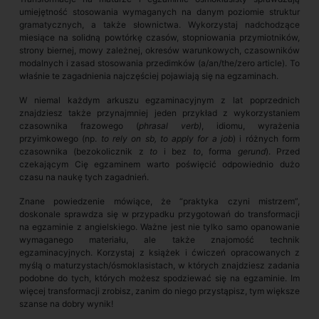
umiejętność stosowania wymaganych na danym poziomie struktur
gramatycznych, a także słownictwa. Wykorzystaj nadchodzące
miesiące na solidną powtórkę czasów, stopniowania przymiotników,
strony biernej, mowy zależnej, okresów warunkowych, czasowników
modalnych i zasad stosowania przedimków (a/an/the/zero article). To
właśnie te zagadnienia najczęściej pojawiają się na egzaminach.
W niemal każdym arkuszu egzaminacyjnym z lat poprzednich
znajdziesz także przynajmniej jeden przykład z wykorzystaniem
czasownika frazowego (
phrasal verb)
, idiomu, wyrażenia
przyimkowego (np.
to rely on sb, to apply for a job
) i różnych form
czasownika (bezokolicznik z
to
i bez
to
, forma
gerund
). Przed
czekającym Cię egzaminem warto poświęcić odpowiednio dużo
czasu na naukę tych zagadnień.
Znane powiedzenie mówiące, że “praktyka czyni mistrzem”,
doskonale sprawdza się w przypadku przygotowań do transformacji
na egzaminie z angielskiego. Ważne jest nie tylko samo opanowanie
wymaganego materiału, ale także znajomość technik
egzaminacyjnych. Korzystaj z książek i ćwiczeń opracowanych z
myślą o maturzystach/ósmoklasistach, w których znajdziesz zadania
podobne do tych, których możesz spodziewać się na egzaminie. Im
więcej transformacji zrobisz, zanim do niego przystąpisz, tym większe
szanse na dobry wynik!