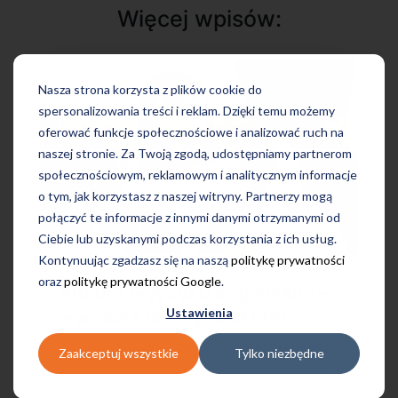
Więcej wpisów:
Nasza strona korzysta z plików cookie do
spersonalizowania treści i reklam. Dzięki temu możemy
oferować funkcje społecznościowe i analizować ruch na
naszej stronie. Za Twoją zgodą, udostępniamy partnerom
społecznościowym, reklamowym i analitycznym informacje
o tym, jak korzystasz z naszej witryny. Partnerzy mogą
połączyć te informacje z innymi danymi otrzymanymi od
Ciebie lub uzyskanymi podczas korzystania z ich usług.
Kontynuując zgadzasz się na naszą
politykę prywatności
oraz
politykę prywatności Google
.
Alfabet w języku angielskim –
Ustawienia
wymowa fonetyczna liter
Czy możesz powtórzyć? Jak się to pisze? Czy możesz
Zaakceptuj wszystkie
Tylko niezbędne
przeliterować? Spieszymy z pomocą i w dzisiejszym
artykule przedstawiamy wymowę fonetyczną od A do Z.