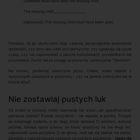
Someone must have seen the missing child.
The missing child ____________________.
odpowiedź: The missing child
must have been seen
.
Pamiętaj, że po ukończeniu tego zadania, bezwzględnie powinieneś
sprawdzić, czy sens obu zdań jest identyczny, czy zgadzają się użyte
czasy, czy nie zapomniałeś o jakichś końcówkach, przedimkach lub
przyimkach. Zwróć także uwagę na pisownię i potencjalne “literówki”.
Na koniec, porównaj utworzone przez Ciebie, nowe zdanie z
wytycznymi zawartymi w poleceniu - czy na pewno zmieściłeś się w
limicie słów?
Nie zostawiaj pustych luk
Co zrobić w sytuacji, kiedy naprawdę nie wiesz, jak sparafrazować
pierwsze zdanie? Przede wszystkim - nie wpadaj w panikę. Przejdź
do kolejnego zadania, a do tego, które sprawia Ci problem, wrócisz
później. Istnieje spora szansa, że kiedy spojrzysz na nie drugi raz,
odpowiedź sama przyjdzie Ci do głowy. Jeśli tak się jednak nie stanie,
pamiętaj o najważniejszej zasadzie na każdym egzaminie -
nigdy nie