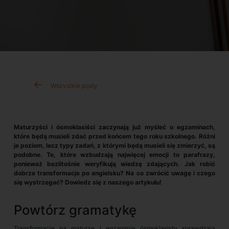
Wszystkie posty
Maturzyści i ósmoklasiści zaczynają już myśleć o egzaminach,
które będą musieli zdać przed końcem tego roku szkolnego. Różni
je poziom, lecz typy zadań, z którymi będą musieli się zmierzyć, są
podobne. Te, które wzbudzają najwięcej emocji to parafrazy,
ponieważ bezlitośnie weryfikują wiedzę zdających. Jak robić
dobrze transformacje po angielsku? Na co zwrócić uwagę i czego
się wystrzegać? Dowiedz się z naszego artykułu!
Powtórz gramatykę
Transformacje na maturze i egzaminie ósmoklasisty sprawdzają