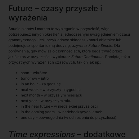
Future – czasy przyszłe i
wyrażenia
Snucie planów i marzeń to wybieganie w przyszłość, więc
potrzebujesz innych określeń z jednoczesnym uwzględnieniem czasu
gramatycznego. Jeśli przykładowo składasz komuś obietnicę lub
podejmujesz spontaniczną decyzję, używasz
Future Simple.
Dla
porównania, gdy mówisz o czynnościach, które będą trwać przez
jakiś czas w przyszłości, wybierasz
Future Continuous.
Pamiętaj też o
przydatnych wyrażeniach czasowych, takich jak np.:
soon – wkrótce
tomorrow – jutro
in an hour – za godzinę
next week – w przyszłym tygodniu
next month – w przyszłym miesiącu
next year – w przyszłym roku
in the near future – w niedalekiej przyszłości
in the coming years – w nadchodzących latach
one day – pewnego dnia (w odniesieniu do przyszłości).
Time expressions
– dodatkowe