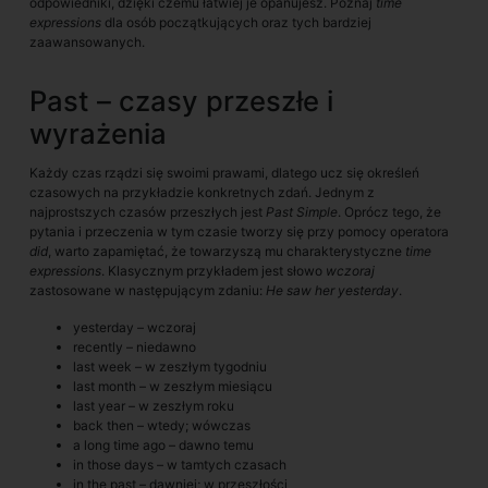
odpowiedniki, dzięki czemu łatwiej je opanujesz. Poznaj
time
expressions
dla osób początkujących oraz tych bardziej
zaawansowanych.
Past – czasy przeszłe i
wyrażenia
Każdy czas rządzi się swoimi prawami, dlatego ucz się określeń
czasowych na przykładzie konkretnych zdań. Jednym z
najprostszych czasów przeszłych jest
Past Simple
. Oprócz tego, że
pytania i przeczenia w tym czasie tworzy się przy pomocy operatora
did
, warto zapamiętać, że towarzyszą mu charakterystyczne
time
expressions
. Klasycznym przykładem jest słowo
wczoraj
zastosowane w następującym zdaniu:
He saw her yesterday
.
yesterday – wczoraj
recently – niedawno
last week – w zeszłym tygodniu
last month – w zeszłym miesiącu
last year – w zeszłym roku
back then – wtedy; wówczas
a long time ago – dawno temu
in those days – w tamtych czasach
in the past – dawniej; w przeszłości