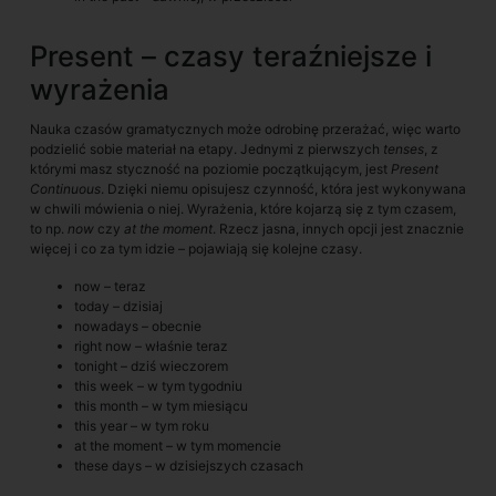
Present – czasy teraźniejsze i
wyrażenia
Nauka czasów gramatycznych może odrobinę przerażać, więc warto
podzielić sobie materiał na etapy. Jednymi z pierwszych
tenses
, z
którymi masz styczność na poziomie początkującym, jest
Present
Continuous
. Dzięki niemu opisujesz czynność, która jest wykonywana
w chwili mówienia o niej. Wyrażenia, które kojarzą się z tym czasem,
to np.
now
czy
at the moment
. Rzecz jasna, innych opcji jest znacznie
więcej i co za tym idzie – pojawiają się kolejne czasy.
now – teraz
today – dzisiaj
nowadays – obecnie
right now – właśnie teraz
tonight – dziś wieczorem
this week – w tym tygodniu
this month – w tym miesiącu
this year – w tym roku
at the moment – w tym momencie
these days – w dzisiejszych czasach