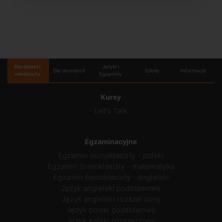
Dla dzieci i
Języki i
Dla dorosłych
Szkoły
Informacje
młodzieży
Egzaminy
Kursy
Let's Talk
Egzaminacyjne
Egzamin ósmoklasisty - polski
Egzamin ósmoklasisty - matematyka
Egzamin ósmoklasisty - angielski
Język angielski podstawowy
Język angielski rozszerzony
Język polski podstawowy
Język polski rozszerzony