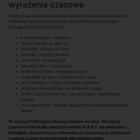
wyrażenia czasowe
Przytoczone wcześniej wyrażenia są dobre na początek, ale paleta
możliwości jest znacznie szersza. W urozmaiceniu słownictwa
pomogą Ci poniższe określenia:
a little while ago – niedawno
for the time being – póki co
high time – najwyższy czas
formerly – niegdyś, dawniej
just in time – w samą porę
time after time – wielokrotnie
in the nick of time – w ostatniej chwili
those were the days – kiedyś to były czasy
out of the blue – ni stąd, ni zowąd; znienacka
at the turn of something – na przełomie czegoś
on the cusp of something – u progu czegoś; na przełomie
czegoś
once upon a time – dawno, dawno temu (szczególnie znane z
bajek).
W centrum ProfiLingua edukacja niejedno ma imię. Oferujemy
zajęcia
ProfiSmile
dla dzieci
czy
Fast&S.M.A.R.T.
dla
młodzieży
i
dorosłych
. Sprawdź kursy skierowane do różnych grup wiekowych
i podaruj szansę na rozwój sobie albo bliskiej osobie.