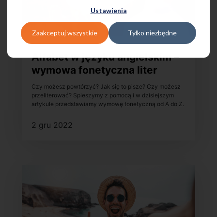
Ustawienia
Zaakceptuj wszystkie
Tylko niezbędne
Alfabet w języku angielskim –
wymowa fonetyczna liter
Czy możesz powtórzyć? Jak się to pisze? Czy możesz
przeliterować? Spieszymy z pomocą i w dzisiejszym
artykule przedstawiamy wymowę fonetyczną od A do Z.
2 gru 2022