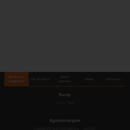
Dla dzieci i
Języki i
Dla dorosłych
Szkoły
Informacje
młodzieży
Egzaminy
Kursy
Let's Talk
Egzaminacyjne
Egzamin ósmoklasisty - polski