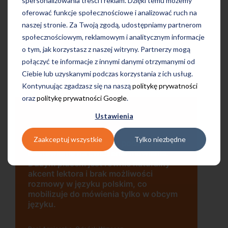
spersonalizowania treści i reklam. Dzięki temu możemy
a mi
„Wygodna, nowoczesna szkoła
oferować funkcje społecznościowe i analizować ruch na
położona w dogodnej lokalizacji”
naszej stronie. Za Twoją zgodą, udostępniamy partnerom
społecznościowym, reklamowym i analitycznym informacje
o tym, jak korzystasz z naszej witryny. Partnerzy mogą
połączyć te informacje z innymi danymi otrzymanymi od
Ciebie lub uzyskanymi podczas korzystania z ich usług.
Kontynuując zgadzasz się na naszą
politykę prywatności
oraz
politykę prywatności Google
.
Ustawienia
Uczę się w tej szkole od 4 lat i jestem
Zaakceptuj wszystkie
Tylko niezbędne
ię
bardzo zadowolona. Zajęcia z nativami,
wygodna, nowoczesna szkoła położona
w dogodnej lokalizacji, bo tuż przy
wyjściu z metra, mili pracownicy,
bardzo konkurencyjna cena kursu i
ym
najlepsza Pani manager, która służy
pomocą w każdej chwili! Polecam!