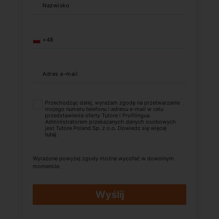
Nazwisko
+48
Adres e-mail
Przechodząc dalej, wyrażam zgodę na przetwarzanie
mojego numeru telefonu i adresu e-mail w celu
przedstawienia oferty Tutore i Profilingua.
Administratorem przekazanych danych osobowych
jest Tutore Poland Sp. z o.o. Dowiedz się więcej
tutaj
.
Wyrażone powyżej zgody można wycofać w dowolnym
momencie.
Wyślij