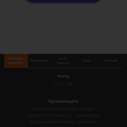
Dla dzieci i
Języki i
Dla dorosłych
Szkoły
Informacje
młodzieży
Egzaminy
Kursy
Let's Talk
Egzaminacyjne
Egzamin ósmoklasisty - polski
Egzamin ósmoklasisty - matematyka
Egzamin ósmoklasisty - angielski