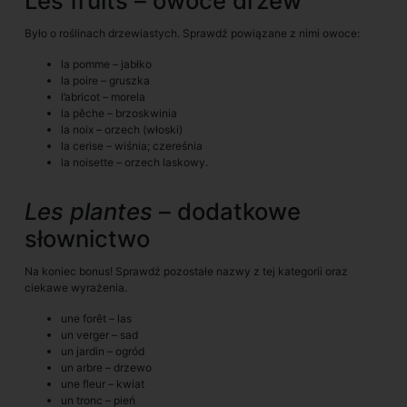
Les fruits – owoce drzew
Było o roślinach drzewiastych. Sprawdź powiązane z nimi owoce:
la pomme – jabłko
la poire – gruszka
l’abricot – morela
la pêche – brzoskwinia
la noix – orzech (włoski)
la cerise – wiśnia; czereśnia
la noisette – orzech laskowy.
Les plantes
– dodatkowe
słownictwo
Na koniec bonus! Sprawdź pozostałe nazwy z tej kategorii oraz
ciekawe wyrażenia.
une forêt – las
un verger – sad
un jardin – ogród
un arbre – drzewo
une fleur – kwiat
un tronc – pień