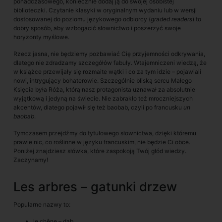
ponadczasowego, koniecznie dodaj ją do swojej osobistej
biblioteczki. Czytanie klasyki w oryginalnym wydaniu lub w wersji
dostosowanej do poziomu językowego odbiorcy (
graded readers
) to
dobry sposób, aby wzbogacić słownictwo i poszerzyć swoje
horyzonty myślowe.
Rzecz jasna, nie będziemy pozbawiać Cię przyjemności odkrywania,
dlatego nie zdradzamy szczegółów fabuły. Wtajemniczeni wiedzą, że
w książce przewijały się rozmaite wątki i co za tym idzie – pojawiali
nowi, intrygujący bohaterowie. Szczególnie bliską sercu Małego
Księcia była Róża, którą nasz protagonista uznawał za absolutnie
wyjątkową i jedyną na świecie. Nie zabrakło też mroczniejszych
akcentów, dlatego pojawił się też baobab, czyli po francusku
un
baobab
.
Tymczasem przejdźmy do tytułowego słownictwa, dzięki któremu
prawie nic, co roślinne w języku francuskim, nie będzie Ci obce.
Poniżej znajdziesz słówka, które zaspokoją Twój głód wiedzy.
Zaczynamy!
Les arbres – gatunki drzew
Popularne nazwy to:
le chêne – dąb