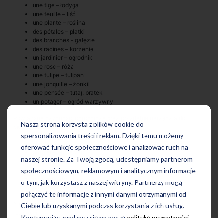
une tige – łodyga
une feuille – liść
une plante – roślina
des pétales – płatki
des branches – gałęzie
des racines – korzenie
un jardinier – ogrodnik
une rose – róża
une tulipe – tulipan
une jonquille – żonkil
une pensée – tutaj: bratek
un potager – ogród warzywny
Powiązane czynności ogrodnicze oraz przydatne narzędzia do
Nasza strona korzysta z plików cookie do
pielęgnowania roślin to:
spersonalizowania treści i reklam. Dzięki temu możemy
planter – sadzić
oferować funkcje społecznościowe i analizować ruch na
arroser – podlewać
naszej stronie. Za Twoją zgodą, udostępniamy partnerom
un gant – rękawica
un arrosoir – konewka
społecznościowym, reklamowym i analitycznym informacje
une brouette – taczka
o tym, jak korzystasz z naszej witryny. Partnerzy mogą
un sécateur – sekator.
połączyć te informacje z innymi danymi otrzymanymi od
Nieskomplikowane wyrażenia związane z ogrodnictwem bądź
Ciebie lub uzyskanymi podczas korzystania z ich usług.
roślinami:
Kontynuując zgadzasz się na naszą
politykę prywatności