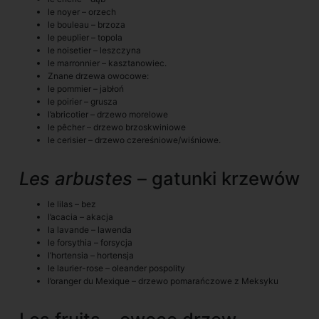
le noyer – orzech
le bouleau – brzoza
le peuplier – topola
le noisetier – leszczyna
le marronnier – kasztanowiec.
Znane drzewa owocowe:
le pommier – jabłoń
le poirier – grusza
l’abricotier – drzewo morelowe
le pêcher – drzewo brzoskwiniowe
le cerisier – drzewo czereśniowe/wiśniowe.
Les arbustes
– gatunki krzewów
le lilas – bez
l’acacia – akacja
la lavande – lawenda
le forsythia – forsycja
l’hortensia – hortensja
le laurier-rose – oleander pospolity
l’oranger du Mexique – drzewo pomarańczowe z Meksyku