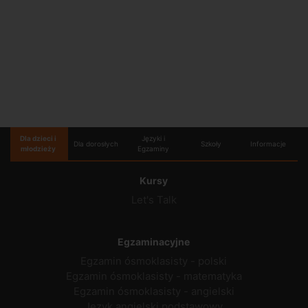
Dla dzieci i
Języki i
Dla dorosłych
Szkoły
Informacje
młodzieży
Egzaminy
Kursy
Let's Talk
Egzaminacyjne
Egzamin ósmoklasisty - polski
Egzamin ósmoklasisty - matematyka
Egzamin ósmoklasisty - angielski
Język angielski podstawowy