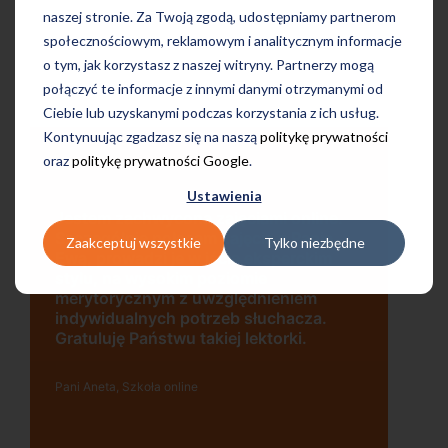
naszej stronie. Za Twoją zgodą, udostępniamy partnerom
społecznościowym, reklamowym i analitycznym informacje
o tym, jak korzystasz z naszej witryny. Partnerzy mogą
połączyć te informacje z innymi danymi otrzymanymi od
Ciebie lub uzyskanymi podczas korzystania z ich usług.
Kontynuując zgadzasz się na naszą
politykę prywatności
oraz
politykę prywatności Google
.
Ustawienia
Nieprawdopodobne jest to, jak szybko
mijają każde zajęcia! Lektor zaraża nas
Zaakceptuj wszystkie
Tylko niezbędne
swoją energią i porywa w miejsca, gdzie
czas płynie jakby szybciej. Wszystko to
sprawia, że wiedzę przyswajam w
naturalny sposób z dużym
zaciekawieniem.
PaniJoanna, Kraków