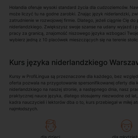
Holandia oferuje wysoki standard życia dla cudzoziemców. Nawe
może liczyć tu na godne zarobki. Znając język niderlandzki, 
zatrudnienie w rozwojowej firmie. Dlatego, jeżeli ciągnie Cię d
niderlandzkiego. Zwiększysz swoje szanse na udany wyjazd i po
pracy za granicą, znajomość niszowego języka wzbogaci Twoje 
wybierz jedną z 10 placówek mieszczących się na terenie stoli
Kurs języka niderlandzkiego Warsz
Kursy w ProfiLingua są przeznaczone dla każdego, bez względu
oferta pozwala na przygotowanie spersonifikowanej oferty dla
niderlandzkiego na naszej stronie, a następnego dnia, nasz p
praktycznej nauce języka, dlatego stosujemy niezwodne od lat
kadra nauczycieli i lektorów dba o to, kurs przebiegał w miłej
najmłodszych.
dla dzieci
dla młodzież