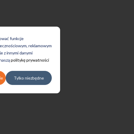
rować funkcje
połecznościowym, reklamowym
je z innymi danymi
 naszą
politykę prywatności
ie
Tylko niezbędne