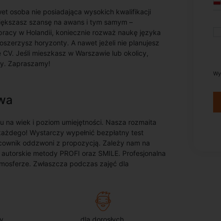
t osoba nie posiadająca wysokich kwalifikacji
zwiększasz szansę na awans i tym samym –
o pracy w Holandii, koniecznie rozważ naukę języka
szerzysz horyzonty. A nawet jeżeli nie planujesz
CV. Jeśli mieszkasz w Warszawie lub okolicy,
cy. Zapraszamy!
Wy
awa
 na wiek i poziom umiejętności. Nasza rozmaita
 każdego! Wystarczy wypełnić bezpłatny test
racownik oddzwoni z propozycją. Zależy nam na
, autorskie metody PROFI oraz SMILE. Profesjonalna
 atmosferze. Zwłaszcza podczas zajęć dla
y
dla dorosłych