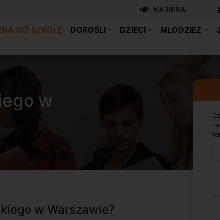
KARIERA
ZNAJDŹ SZKOŁĘ
DOROŚLI
DZIECI
MŁODZIEŻ
kiego w
Cz
za
fo
dzkiego w Warszawie?