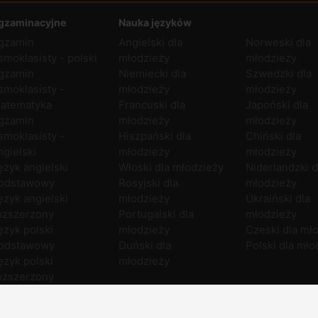
gzaminacyjne
Nauka języków
gzamin
Angielski dla
Norweski dla
smoklasisty - polski
młodzieży
młodzieży
gzamin
Niemiecki dla
Szwedzki dla
smoklasisty -
młodzieży
młodzieży
atematyka
Francuski dla
Japoński dla
gzamin
młodzieży
młodzieży
smoklasisty -
Hiszpański dla
Chiński dla
ngielski
młodzieży
młodzieży
ęzyk angielski
Włoski dla młodzieży
Niderlandzki d
odstawowy
Rosyjski dla
młodzieży
ęzyk angielski
młodzieży
Ukraiński dla
ozszerzony
Portugalski dla
młodzieży
ęzyk polski
młodzieży
Czeski dla mł
odstawowy
Duński dla
Polski dla mło
ęzyk polski
młodzieży
ozszerzony
atematyka
odstawowa