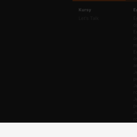
Kursy
E
Let's Talk
E
ó
E
ó
m
E
ó
a
J
p
J
r
J
p
J
r
M
p