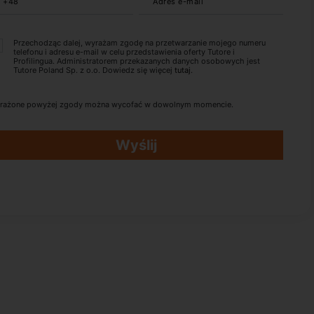
+48
Adres e-mail
Przechodząc dalej, wyrażam zgodę na przetwarzanie mojego numeru
telefonu i adresu e-mail w celu przedstawienia oferty Tutore i
Profilingua. Administratorem przekazanych danych osobowych jest
Tutore Poland Sp. z o.o. Dowiedz się więcej
tutaj
.
rażone powyżej zgody można wycofać w dowolnym momencie.
Wyślij