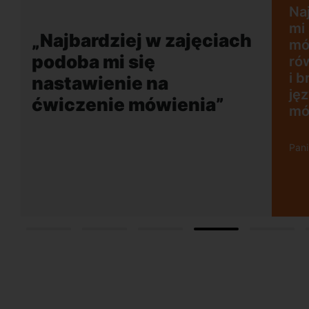
jęciach podoba
ie na ćwiczenie
 plusem jest
„Wygodna, nowocz
 akcent lektora
szkoła położona w
ci rozmowy w
dogodnej lokalizacj
o mobilizuje do
w obcym języku.
 Wrzescz