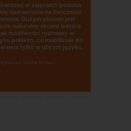
Zajęcia z nativami, wygodna,
nowoczesna szkoła położona w
dogodnej lokalizacji, bo tuż przy
esna
wyjściu z metra, mili
pracownicy, bardzo
konkurencyjna cena kursu i
i”
najlepsza Pani manager, która
służy pomocą w każdej chwili!
Polecam!
Pani Małgrzata, Warszawa Metro
Świętokrzyska