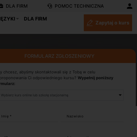
DLA FIRM
POMOC TECHNICZNA
JĘZYKI
DLA FIRM
Zapytaj o kurs
FORMULARZ ZGŁOSZENIOWY
y chcesz, abyśmy skontaktowali się z Tobą w celu
proponowania Ci odpowiedniego kursu?
Wypełnij poniższy
rmularz:
Imię *
Nazwisko