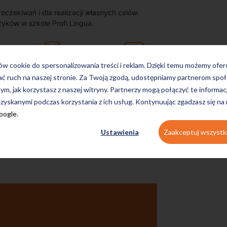
zekiwań i dla realizacji własnych celów.
zyków w szkole Profi Lingua.
ków cookie do spersonalizowania treści i reklam. Dzięki temu możemy ofe
on-line
konwersacyjne
ać ruch na naszej stronie. Za Twoją zgodą, udostępniamy partnerom s
tym, jak korzystasz z naszej witryny. Partnerzy mogą połączyć te informac
zyskanymi podczas korzystania z ich usług. Kontynuując zgadzasz się na
Google
.
egzaminacyjne
Ustawienia
Zaakceptuj wszystk
Uczę się w tej szkole od 4 lat i
jestem bardzo zadowolona.