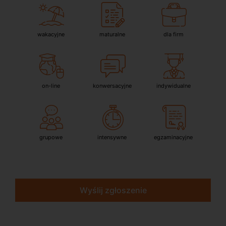
wakacyjne
maturalne
dla firm
on-line
konwersacyjne
indywidualne
grupowe
intensywne
egzaminacyjne
Wyślij zgłoszenie