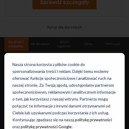
Sprawdź szczegóły
Kursy dla dorosłych
Dla dzieci i
Języki i
Dla dorosłych
Szkoły
Informacje
młodzieży
Egzaminy
Kursy
Nasza strona korzysta z plików cookie do
Let's Talk
spersonalizowania treści i reklam. Dzięki temu możemy
oferować funkcje społecznościowe i analizować ruch na
Egzaminacyjne
naszej stronie. Za Twoją zgodą, udostępniamy partnerom
społecznościowym, reklamowym i analitycznym informacje
Egzamin ósmoklasisty - polski
o tym, jak korzystasz z naszej witryny. Partnerzy mogą
Egzamin ósmoklasisty - matematyka
Egzamin ósmoklasisty - angielski
połączyć te informacje z innymi danymi otrzymanymi od
Język angielski podstawowy
Ciebie lub uzyskanymi podczas korzystania z ich usług.
Język angielski rozszerzony
Kontynuując zgadzasz się na naszą
politykę prywatności
Język polski podstawowy
oraz
politykę prywatności Google
.