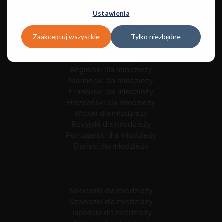
Język polski rozszerzony
Ustawienia
Matematyka podstawowa
Matematyka rozszerzona
Zaakceptuj wszystkie
Tylko niezbędne
Nauka języków
Angielski dla młodzieży
Niemiecki dla młodzieży
Francuski dla młodzieży
Hiszpański dla młodzieży
Włoski dla młodzieży
Rosyjski dla młodzieży
Portugalski dla młodzieży
Duński dla młodzieży
Norweski dla młodzieży
Szwedzki dla młodzieży
Japoński dla młodzieży