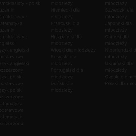
smoklasisty - polski
młodzieży
młodzieży
gzamin
Niemiecki dla
Szwedzki dla
smoklasisty -
młodzieży
młodzieży
atematyka
Francuski dla
Japoński dla
gzamin
młodzieży
młodzieży
smoklasisty -
Hiszpański dla
Chiński dla
ngielski
młodzieży
młodzieży
ęzyk angielski
Włoski dla młodzieży
Niderlandzki d
odstawowy
Rosyjski dla
młodzieży
ęzyk angielski
młodzieży
Ukraiński dla
ozszerzony
Portugalski dla
młodzieży
ęzyk polski
młodzieży
Czeski dla mł
odstawowy
Duński dla
Polski dla mło
ęzyk polski
młodzieży
ozszerzony
atematyka
odstawowa
atematyka
ozszerzona