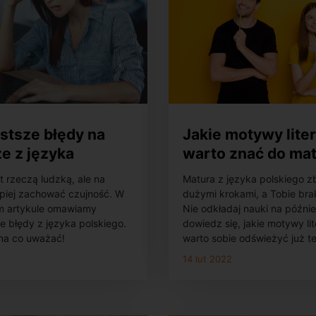
stsze błędy na
Jakie motywy lite
e z języka
warto znać do mat
ego – sprawdź, na
języka polskiego 
st rzeczą ludzką, ale na
Matura z języka polskiego zb
ażać!
poziomie
epiej zachować czujność. W
dużymi krokami, a Tobie bra
podstawowym?
ym artykule omawiamy
Nie odkładaj nauki na później
e błędy z języka polskiego.
dowiedz się, jakie motywy li
na co uważać!
warto sobie odświeżyć już te
14 lut 2022