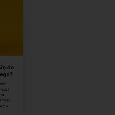
ię do
iego?
bcy..
iesz i
zym
zrobić,
ury z