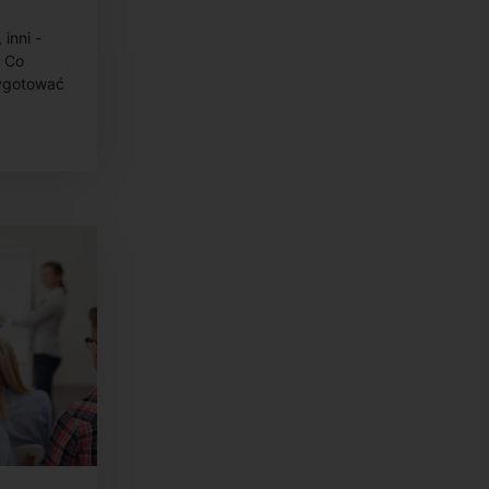
atnych
inni -
. Co
zygotować