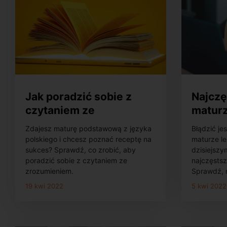
Jak poradzić sobie z
Najczę
czytaniem ze
maturz
zrozumieniem na
polski
Zdajesz maturę podstawową z języka
Błądzić je
maturze z polskiego?
co uw
polskiego i chcesz poznać receptę na
maturze l
sukces? Sprawdź, co zrobić, aby
dzisiejsz
poradzić sobie z czytaniem ze
najczęstsz
zrozumieniem.
Sprawdź, 
19 kwi 2022
5 kwi 2022