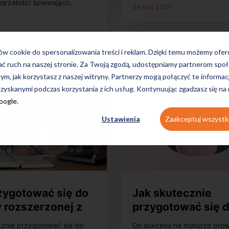
jrzałości śpiewająco.
24 maj 2021
ków cookie do spersonalizowania treści i reklam. Dzięki temu możemy ofe
ać ruch na naszej stronie. Za Twoją zgodą, udostępniamy partnerom s
tym, jak korzystasz z naszej witryny. Partnerzy mogą połączyć te informac
zyskanymi podczas korzystania z ich usług. Kontynuując zgadzasz się na
Google
.
Ustawienia
Zaakceptuj wszystk
zygotować się do
Jak skutecznie
 rozszerzonej z
przygotować się 
 niemieckiego?
matury z matematy
cznie przygotować się do
Do sukcesu na maturze prow