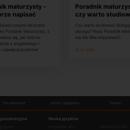
ik maturzysty -
Poradnik maturzys
brze napisać
czy warto studio
 z angielskiego?
filologię języka o
świadczonymi lektorami
Czy warto studiować filologi
my Poradnik Maturzysty, z
obcego? Nasz Poradnik Mat
wiesz się, jak dobrze
ma dla Was odpowiedź!
turę z angielskiego i
k najwięcej punktów!
15 lut 2021
Dla dorosłych
Języki i Egzaminy
Szkoły
gzaminacyjne
Nauka języków
gzamin
Angielski dla
Norweski dla