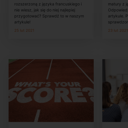
rozszerzoną z języka francuskiego i
matury z 
nie wiesz, jak się do niej najlepiej
Odpowiedź
przygotować? Sprawdź to w naszym
artykule. 
artykule!
sprawdzon
25 lut 2021
23 lut 202