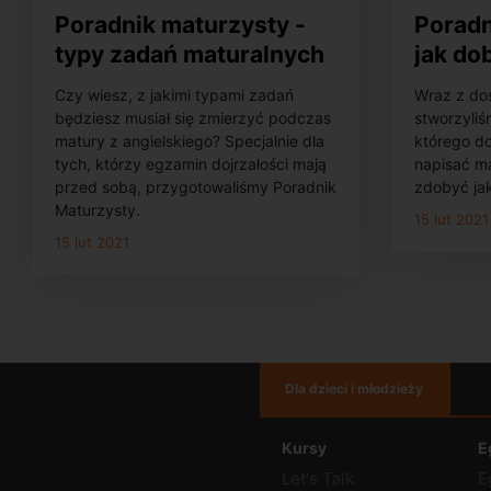
Poradnik maturzysty -
Poradn
typy zadań maturalnych
jak do
z języka angielskiego
maturę
Czy wiesz, z jakimi typami zadań
Wraz z do
będziesz musiał się zmierzyć podczas
stworzyliś
matury z angielskiego? Specjalnie dla
którego do
tych, którzy egzamin dojrzałości mają
napisać ma
przed sobą, przygotowaliśmy Poradnik
zdobyć ja
Maturzysty.
15 lut 2021
15 lut 2021
Dla dzieci i młodzieży
Kursy
E
Let's Talk
E