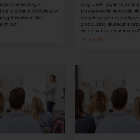
czyli garść przyd
języka niemieckiego?
dróg. Jedni organizują sobie
wskazówek
 na to pytanie znajdziesz w
przygotowania samodzielnie, 
Przygotowaliśmy kilka
decydują się na korepetycje
ych rad!
zrobić, żeby skutecznie pr
się do matury z matematyki?
1
15 lut 2021