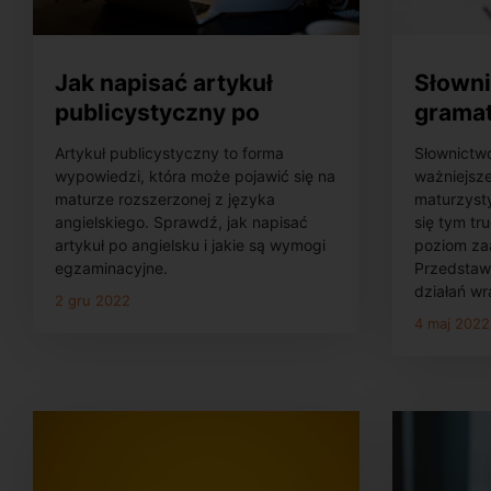
Jak napisać artykuł
Słowni
publicystyczny po
gramat
angielsku?
ważnie
Artykuł publicystyczny to forma
Słownictwo
rozsze
wypowiedzi, która może pojawić się na
ważniejsz
angiel
maturze rozszerzonej z języka
maturzysty
angielskiego. Sprawdź, jak napisać
się tym tr
artykuł po angielsku i jakie są wymogi
poziom za
egzaminacyjne.
Przedstaw
działań wr
2 gru 2022
4 maj 2022