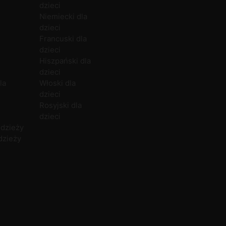
dzieci
Zajęcia indywidualne
Niemiecki
Bielsko-Biała
Polityka prywatności
C
Niemiecki dla
Zajęcia dla firm
Hiszpański
Bytom
Kariera
dzieci
Włoski
Chełm
N
Francuski dla
Francuski
Częstochowa
P
dzieci
Rosyjski
Gdańsk
P
Hiszpański dla
Norweski
Gdynia
dzieci
Duński
U
la
Włoski dla
dzieci
Rosyjski dla
dzieci
odzieży
dzieży