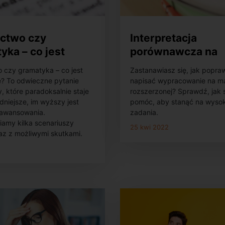
ctwo czy
Interpretacja
yka – co jest
porównawcza na
jsze na maturze
rozszerzonej matu
 czy gramatyka – co jest
Zastanawiasz się, jak popra
rzonej z
języka polskiego –
e? To odwieczne pytanie
napisać wypracowanie na m
skiego?
poprawnie ją napi
, które paradoksalnie staje
rozszerzonej? Sprawdź, jak 
udniejsze, im wyższy jest
pomóc, aby stanąć na wysok
awansowania.
zadania.
iamy kilka scenariuszy
25 kwi 2022
az z możliwymi skutkami.