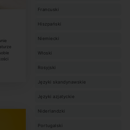
Francuski
Hiszpański
rze z
Niemiecki
wnie
 jak
aturze
sać?
sobie
Włoski
ości
Rosyjski
Języki skandynawskie
Języki azjatyckie
Niderlandzki
Portugalski