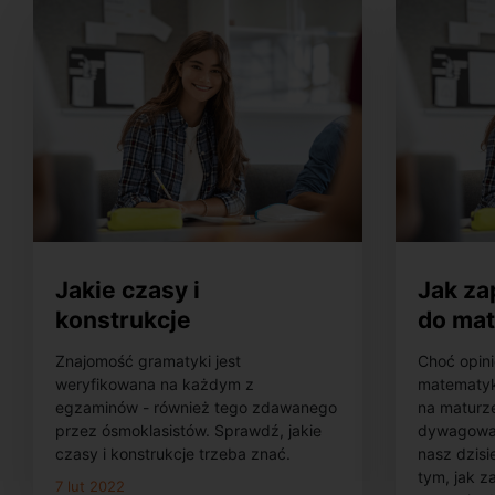
Jakie czasy i
Jak z
konstrukcje
do mat
gramatyczne trzeba
matem
Znajomość gramatyki jest
Choć opini
znać do egzaminu
weryfikowana na każdym z
matematyk
ósmoklasisty z języka
egzaminów - również tego zdawanego
na maturze
przez ósmoklasistów. Sprawdź, jakie
dywagować
angielskiego?
czasy i konstrukcje trzeba znać.
nasz dzisie
tym, jak 
7 lut 2022