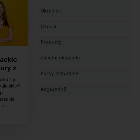
Ukraiński
Czeski
Produkty
Zapytaj eksperta
rackie
ury z
Kursy maturalne
na
liża się
kuje słów?
#egzamin8
 i
terackie
raz.