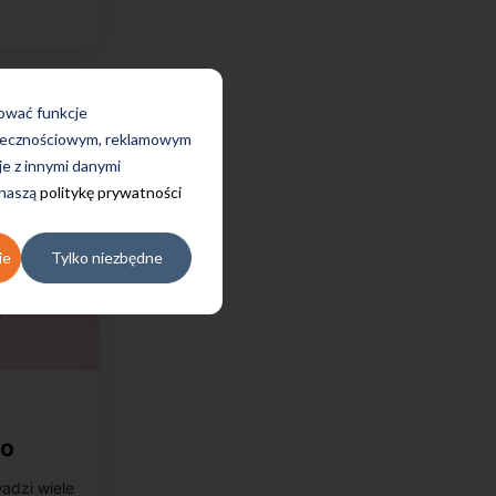
rować funkcje
połecznościowym, reklamowym
je z innymi danymi
 naszą
politykę prywatności
ie
Tylko niezbędne
do
ki,
adzi wiele