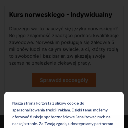
Kurs norweskiego - Indywidualny
Dlaczego warto nauczyć się języka norweskiego?
Bo jego znajomość znacząco podnosi kwalifikacje
zawodowe. Norweskim posługuje się zaledwie 5
milionów ludzi na całym świecie, a ci, którzy robią
to swobodnie i bez barier, zwiększają swoje
szanse na znalezienie ciekawej pracy.
Sprawdź szczegóły
Nasza strona korzysta z plików cookie do
Kursy dla dorosłych
spersonalizowania treści i reklam. Dzięki temu możemy
oferować funkcje społecznościowe i analizować ruch na
Dla dzieci i
Języki i
Dla dorosłych
Szkoły
Informacje
naszej stronie. Za Twoją zgodą, udostępniamy partnerom
młodzieży
Egzaminy