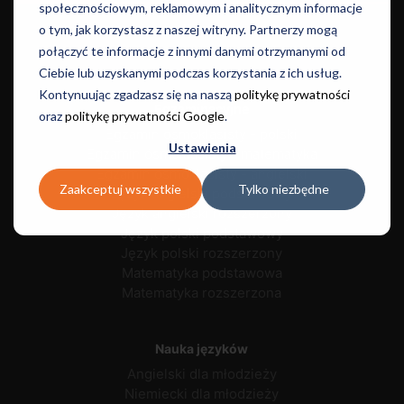
społecznościowym, reklamowym i analitycznym informacje
Kursy
o tym, jak korzystasz z naszej witryny. Partnerzy mogą
połączyć te informacje z innymi danymi otrzymanymi od
Let's Talk
Ciebie lub uzyskanymi podczas korzystania z ich usług.
Kontynuując zgadzasz się na naszą
politykę prywatności
Egzaminacyjne
oraz
politykę prywatności Google
.
Egzamin ósmoklasisty - polski
Ustawienia
Egzamin ósmoklasisty - matematyka
Egzamin ósmoklasisty - angielski
Zaakceptuj wszystkie
Tylko niezbędne
Język angielski podstawowy
Język angielski rozszerzony
Język polski podstawowy
Język polski rozszerzony
Matematyka podstawowa
Matematyka rozszerzona
Nauka języków
Angielski dla młodzieży
Niemiecki dla młodzieży