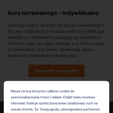
Kurs norweskiego - Indywidualny
Dlaczego warto nauczyć się języka norweskiego?
Bo jego znajomość znacząco podnosi kwalifikacje
zawodowe. Norweskim posługuje się zaledwie 5
milionów ludzi na całym świecie, a ci, którzy robią
to swobodnie i bez barier, zwiększają swoje
szanse na znalezienie ciekawej prac
Sprawdź szczegóły
Nasza strona korzysta z plików cookie do
Kursy dla dorosłych
spersonalizowania treści i reklam. Dzięki temu możemy
oferować funkcje społecznościowe i analizować ruch na
Dla dzieci i
Języki i
Dla dorosłych
Szkoły
Informacje
naszej stronie. Za Twoją zgodą, udostępniamy partnerom
młodzieży
Egzaminy