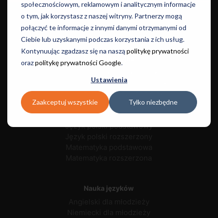
społecznościowym, reklamowym i analitycznym informacje
Kursy
o tym, jak korzystasz z naszej witryny. Partnerzy mogą
połączyć te informacje z innymi danymi otrzymanymi od
Let's Talk
Ciebie lub uzyskanymi podczas korzystania z ich usług.
Kontynuując zgadzasz się na naszą
politykę prywatności
Egzaminacyjne
oraz
politykę prywatności Google
.
Egzamin ósmoklasisty - polski
Ustawienia
Egzamin ósmoklasisty - matematyka
Egzamin ósmoklasisty - angielski
Zaakceptuj wszystkie
Tylko niezbędne
Język angielski podstawowy
Język angielski rozszerzony
Język polski podstawowy
Język polski rozszerzony
Matematyka podstawowa
Matematyka rozszerzona
Nauka języków
Angielski dla młodzieży
Niemiecki dla młodzieży