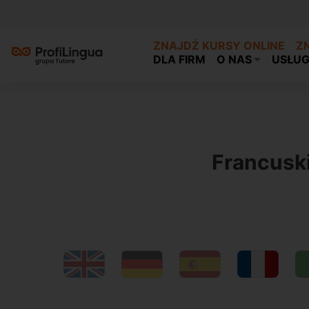
ZNAJDŹ KURSY ONLINE
Z
DLA FIRM
O NAS
USŁUG
Previous
Francusk