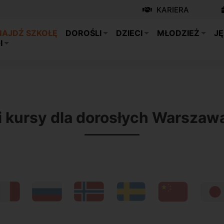
KARIERA
NAJDŹ SZKOŁĘ
DOROŚLI
DZIECI
MŁODZIEŻ
JĘ
I
i kursy dla dorosłych Warsza