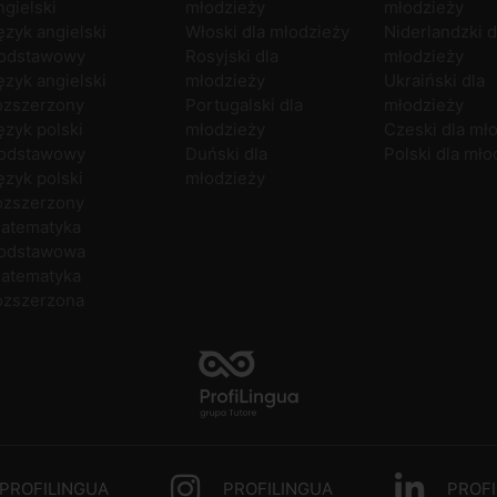
ngielski
młodzieży
młodzieży
ęzyk angielski
Włoski dla młodzieży
Niderlandzki d
odstawowy
Rosyjski dla
młodzieży
ęzyk angielski
młodzieży
Ukraiński dla
ozszerzony
Portugalski dla
młodzieży
ęzyk polski
młodzieży
Czeski dla mł
odstawowy
Duński dla
Polski dla mło
ęzyk polski
młodzieży
ozszerzony
atematyka
odstawowa
atematyka
ozszerzona
PROFILINGUA
PROFILINGUA
PROFI