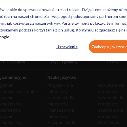
hcesz, by tok nauczania
ków cookie do spersonalizowania treści i reklam. Dzięki temu możemy ofe
ać ruch na naszej stronie. Za Twoją zgodą, udostępniamy partnerom s
ierz indywidualny kurs języka,
tym, jak korzystasz z naszej witryny. Partnerzy mogą połączyć te informac
o face, tylko Ty i lektor.
zyskanymi podczas korzystania z ich usług. Kontynuując zgadzasz się na
Google
.
Kursy dla dorosłych
Ustawienia
Zaakceptuj wszystk
Dla dorosłych
Języki i Egzaminy
Szkoły
gzaminacyjne
Nauka języków
gzamin
Angielski dla
Norweski dla
smoklasisty - polski
młodzieży
młodzieży
gzamin
Niemiecki dla
Szwedzki dla
smoklasisty -
młodzieży
młodzieży
atematyka
Francuski dla
Japoński dla
gzamin
młodzieży
młodzieży
smoklasisty -
Hiszpański dla
Chiński dla