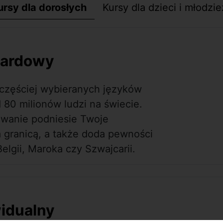
ursy dla dorosłych
Kursy dla dzieci i młodzie
dardowy
jczęściej wybieranych języków
 80 milionów ludzi na świecie.
owanie podniesie Twoje
a granicą, a także doda pewności
elgii, Maroka czy Szwajcarii.
widualny