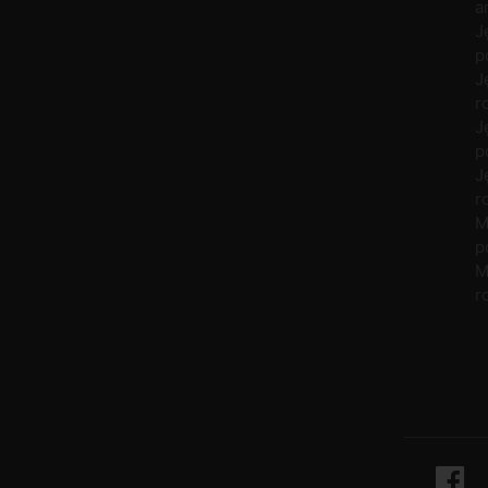
a
J
p
J
r
J
p
J
r
M
p
M
r