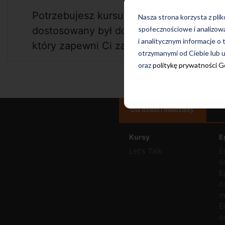
Potrzebujesz kursu szytego na miarę? C
Nasza strona korzysta z pli
społecznościowe i analizow
dostosowany był do Twoich potrzeb? Wyb
i analitycznym informacje o 
który zapewni Ci zajęcia w formule face t
otrzymanymi od Ciebie lub u
oraz
politykę prywatności 
Dla dzieci i młodzieży
Kursy
E
Let's Talk
E
ó
E
ó
m
E
ó