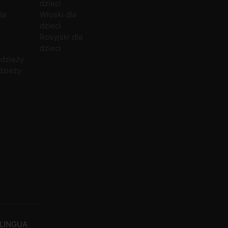
dzieci
Duński
U
la
Włoski dla
dzieci
Rosyjski dla
dzieci
odzieży
dzieży
LINGUA