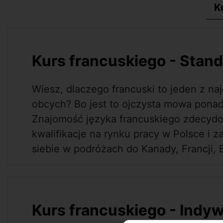
K
Kurs francuskiego - Stan
Wiesz, dlaczego francuski to jeden z na
obcych? Bo jest to ojczysta mowa ponad
Znajomość języka francuskiego zdecyd
kwalifikacje na rynku pracy w Polsce i z
siebie w podróżach do Kanady, Francji, B
Kurs francuskiego - Indy