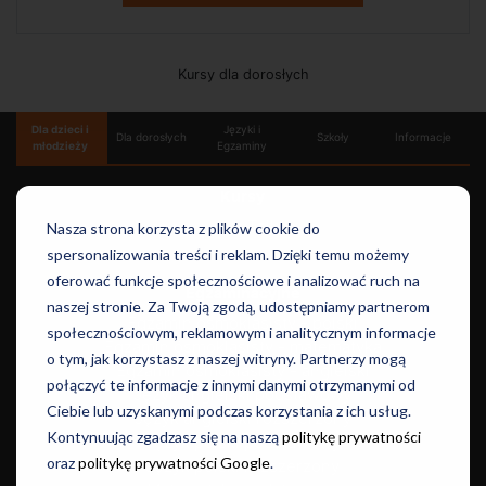
Kursy dla dorosłych
Dla dzieci i
Języki i
Dla dorosłych
Szkoły
Informacje
młodzieży
Egzaminy
Kursy
Let's Talk
Nasza strona korzysta z plików cookie do
spersonalizowania treści i reklam. Dzięki temu możemy
oferować funkcje społecznościowe i analizować ruch na
Egzaminacyjne
naszej stronie. Za Twoją zgodą, udostępniamy partnerom
Egzamin ósmoklasisty - polski
społecznościowym, reklamowym i analitycznym informacje
Egzamin ósmoklasisty - matematyka
o tym, jak korzystasz z naszej witryny. Partnerzy mogą
Egzamin ósmoklasisty - angielski
połączyć te informacje z innymi danymi otrzymanymi od
Język angielski podstawowy
Ciebie lub uzyskanymi podczas korzystania z ich usług.
Język angielski rozszerzony
Kontynuując zgadzasz się na naszą
politykę prywatności
Język polski podstawowy
oraz
politykę prywatności Google
.
Język polski rozszerzony