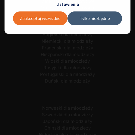
Matematyka podstawowa
Ustawienia
Matematyka rozszerzona
Zaakceptuj wszystkie
Tylko niezbędne
Nauka języków
Angielski dla młodzieży
Niemiecki dla młodzieży
Francuski dla młodzieży
Hiszpański dla młodzieży
Włoski dla młodzieży
Rosyjski dla młodzieży
Portugalski dla młodzieży
Duński dla młodzieży
Norweski dla młodzieży
Szwedzki dla młodzieży
Japoński dla młodzieży
Chiński dla młodzieży
Niderlandzki dla młodzieży