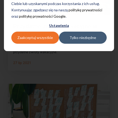
Ciebie lub uzyskanymi podczas korzystania z ich usług.
Kontynuując zgadzasz się na naszą
politykę prywatności
oraz
politykę prywatności Google
.
Przydatne zwroty wakacyjne w
Ustawienia
języku hiszpańskim
Zaakceptuj wszystkie
Tylko niezbędne
Słońce w pełni i beztroska. Czas na zabawę, sjestę i na plażę.
Brzmi znajomo? Jeśli wybierasz się do Hiszpanii - poznaj
przydatne zwroty wakacyjne.
27 lip 2021