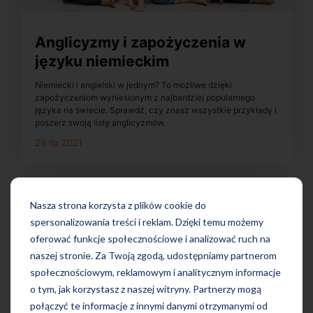
Anglicyzmy i zapożyczenia w
języku niemieckim
Niemiecki i angielski w jednym? To możliwe dzięki
zapożyczeniom wyniesionym z najbardziej popularnego
języka na świecie. Sprawdź, czy znasz wszystkie przykłady i
poszerz swoją listę anglicyzmów.
29 lip 2021
Nasza strona korzysta z plików cookie do
spersonalizowania treści i reklam. Dzięki temu możemy
oferować funkcje społecznościowe i analizować ruch na
naszej stronie. Za Twoją zgodą, udostępniamy partnerom
społecznościowym, reklamowym i analitycznym informacje
o tym, jak korzystasz z naszej witryny. Partnerzy mogą
połączyć te informacje z innymi danymi otrzymanymi od