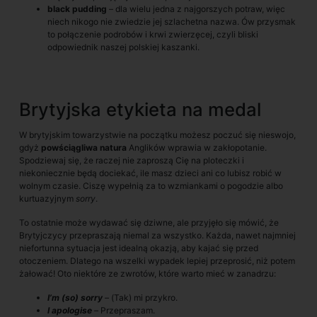
black pudding
– dla wielu jedna z najgorszych potraw, więc
niech nikogo nie zwiedzie jej szlachetna nazwa. Ów przysmak
to połączenie podrobów i krwi zwierzęcej, czyli bliski
odpowiednik naszej polskiej kaszanki.
Brytyjska etykieta na medal
W brytyjskim towarzystwie na początku możesz poczuć się nieswojo,
gdyż
powściągliwa natura
Anglików wprawia w zakłopotanie.
Spodziewaj się, że raczej nie zaproszą Cię na ploteczki i
niekoniecznie będą dociekać, ile masz dzieci ani co lubisz robić w
wolnym czasie. Ciszę wypełnią za to wzmiankami o pogodzie albo
kurtuazyjnym
sorry
.
To ostatnie może wydawać się dziwne, ale przyjęło się mówić, że
Brytyjczycy przepraszają niemal za wszystko. Każda, nawet najmniej
niefortunna sytuacja jest idealną okazją, aby kajać się przed
otoczeniem. Dlatego na wszelki wypadek lepiej przeprosić, niż potem
żałować! Oto niektóre ze zwrotów, które warto mieć w zanadrzu:
I’m (so) sorry
–
(Tak) mi przykro.
I apologise
–
Przepraszam.