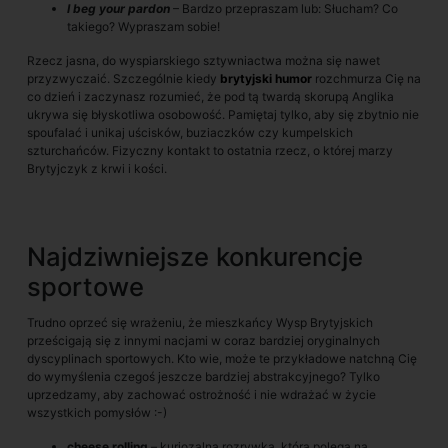
I beg your pardon
– Bardzo przepraszam lub: Słucham? Co
takiego? Wypraszam sobie!
Rzecz jasna, do wyspiarskiego sztywniactwa można się nawet
przyzwyczaić. Szczególnie kiedy
brytyjski humor
rozchmurza Cię na
co dzień i zaczynasz rozumieć, że pod tą twardą skorupą Anglika
ukrywa się błyskotliwa osobowość. Pamiętaj tylko, aby się zbytnio nie
spoufalać i unikaj uścisków, buziaczków czy kumpelskich
szturchańców. Fizyczny kontakt to ostatnia rzecz, o której marzy
Brytyjczyk z krwi i kości.
Najdziwniejsze konkurencje
sportowe
Trudno oprzeć się wrażeniu, że mieszkańcy Wysp Brytyjskich
prześcigają się z innymi nacjami w coraz bardziej oryginalnych
dyscyplinach sportowych. Kto wie, może te przykładowe natchną Cię
do wymyślenia czegoś jeszcze bardziej abstrakcyjnego? Tylko
uprzedzamy, aby zachować ostrożność i nie wdrażać w życie
wszystkich pomysłów :-)
cheese rolling
– kuriozalna rozrywka, która polega na…