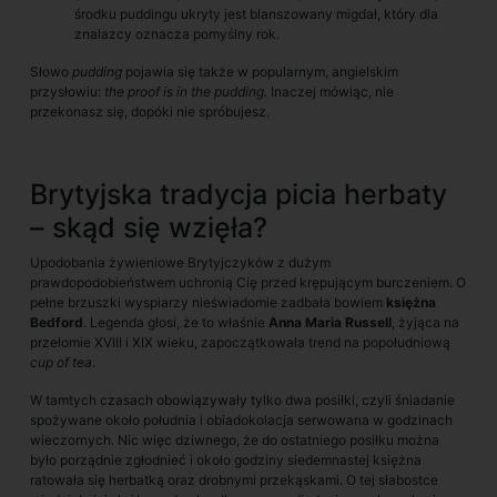
środku puddingu ukryty jest blanszowany migdał, który dla
znalazcy oznacza pomyślny rok.
Słowo
pudding
pojawia się także w popularnym, angielskim
przysłowiu:
the proof is in the pudding.
Inaczej mówiąc, nie
przekonasz się, dopóki nie spróbujesz.
Brytyjska tradycja picia herbaty
– skąd się wzięła?
Upodobania żywieniowe Brytyjczyków z dużym
prawdopodobieństwem uchronią Cię przed krępującym burczeniem. O
pełne brzuszki wyspiarzy nieświadomie zadbała bowiem
księżna
Bedford
. Legenda głosi, że to właśnie
Anna Maria Russell
, żyjąca na
przełomie XVIII i XIX wieku, zapoczątkowała trend na popołudniową
cup of tea
.
W tamtych czasach obowiązywały tylko dwa posiłki, czyli śniadanie
spożywane około południa i obiadokolacja serwowana w godzinach
wieczornych. Nic więc dziwnego, że do ostatniego posiłku można
było porządnie zgłodnieć i około godziny siedemnastej księżna
ratowała się herbatką oraz drobnymi przekąskami. O tej słabostce