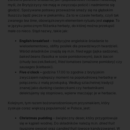
myśl, że Brytyjczycy nie mają w zwyczaju pościć i nadmiernie się
głodzić. Spożywane potrawy przeważnie smaży się na głębokim
tłuszczu bądź piecze w piekarniku. Za to w czasie herbaty, czyli tak
zwanego
tea time
, obowiązkowym elementem rytuału jest
cuppa
.
To
w języku potocznym
filiżanka herbaty, do której można przekąsić
małe co nieco. Stąd nazwy, takie jak:
English breakfast
– tradycyjne angielskie śniadanie to
wieloelementowy, obfity posiłek dla prawdziwych twardzieli.
Wśród składników znajdą się m.in.
fried eggs
(jajka sadzone),
baked beans
(fasolka w sosie pomidorowym),
back bacon
(chudy boczek/bekon),
fried tomatoes
(smażone pomidory) czy
sausages
(kiełbaski).
Five o
'
clock –
godzina 17.00 to zgodnie z brytyjskim
zwyczajem najlepszy moment na popołudniową herbatkę w
połączeniu z małą przekąską. Według szlachetnej tradycji
znanej jako
dunking
ciasteczkami czy herbatnikami
delektujemy się stopniowo, wpierw maczając je w herbacie.
Kolejnym, tym razem bożonarodzeniowym przysmakiem, który
zyskuje coraz większą popularność w Polsce, jest:
Christmas pudding
– świąteczny deser, który przygotowuje
się w kąpieli wodnej. Do składników należą m.in.
dried fruit
(suszone owoce) oraz
candied fruit
(owoce kandyzowane). W