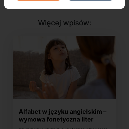
Więcej wpisów:
Alfabet w języku angielskim –
wymowa fonetyczna liter