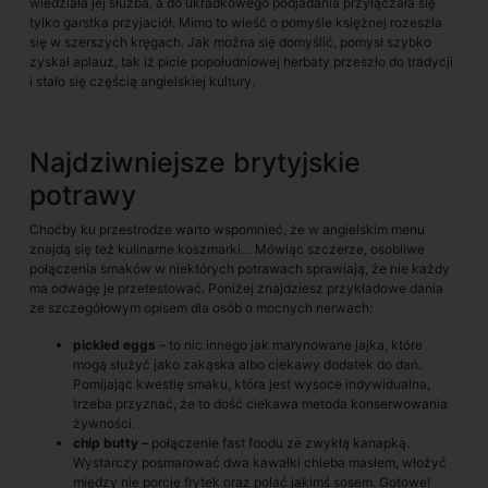
wiedziała jej służba, a do ukradkowego podjadania przyłączała się
tylko garstka przyjaciół. Mimo to wieść o pomyśle księżnej rozeszła
się w szerszych kręgach. Jak można się domyślić, pomysł szybko
zyskał aplauz, tak iż picie popołudniowej herbaty przeszło do tradycji
i stało się częścią angielskiej kultury.
Najdziwniejsze brytyjskie
potrawy
Choćby ku przestrodze warto wspomnieć, że w angielskim menu
znajdą się też kulinarne koszmarki… Mówiąc szczerze, osobliwe
połączenia smaków w niektórych potrawach sprawiają, że nie każdy
ma odwagę je przetestować. Poniżej znajdziesz przykładowe dania
ze szczegółowym opisem dla osób o mocnych nerwach:
pickled eggs
– to nic innego jak marynowane jajka, które
mogą służyć jako zakąska albo ciekawy dodatek do dań.
Pomijając kwestię smaku, która jest wysoce indywidualna,
trzeba przyznać, że to dość ciekawa metoda konserwowania
żywności.
chip butty –
połączenie fast foodu ze zwykłą kanapką.
Wystarczy posmarować dwa kawałki chleba masłem, włożyć
między nie porcję frytek oraz polać jakimś sosem. Gotowe!