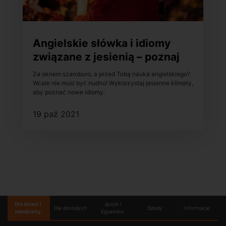
Angielskie słówka i idiomy
związane z jesienią – poznaj
je!
Za oknem szaroburo, a przed Tobą nauka angielskiego?
Wcale nie musi być nudno! Wykorzystaj jesienne klimaty,
aby poznać nowe idiomy.
19 paź 2021
Dla dzieci i
Języki i
Dla dorosłych
Szkoły
Informacje
młodzieży
Egzaminy