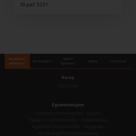
19 paź 2021
Dla dzieci i
Języki i
Dla dorosłych
Szkoły
Informacje
młodzieży
Egzaminy
Kursy
Let's Talk
Egzaminacyjne
Egzamin ósmoklasisty - polski
Egzamin ósmoklasisty - matematyka
Egzamin ósmoklasisty - angielski
Język angielski podstawowy