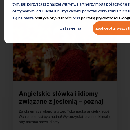
tym, jak korzystasz z naszej witryny. Partnerzy mogą połączyć te 
otrzymanymi od Ciebie lub uzyskanymi podczas korzystania z ich 
się na naszą
politykę prywatności
oraz
politykę prywatności Goog
Ustawienia
Zaakceptuj wszyst
Angielskie słówka i idiomy
związane z jesienią – poznaj
je!
Za oknem szaroburo, a przed Tobą nauka angielskiego?
Wcale nie musi być nudno! Wykorzystaj jesienne klimaty,
aby poznać nowe idiomy.