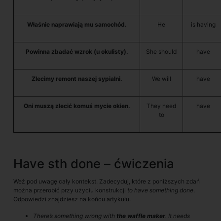
Właśnie naprawiają mu samochód.
He
is having
Powinna zbadać wzrok (u okulisty).
She should
have
Zlecimy remont naszej sypialni.
We will
have
Oni muszą zlecić komuś mycie okien.
They need
have
to
Have sth done – ćwiczenia
Weź pod uwagę cały kontekst. Zadecyduj, które z poniższych zdań
można przerobić przy użyciu konstrukcji
to have something done
.
Odpowiedzi znajdziesz na końcu artykułu.
There’s something wrong with
the waffle maker
. It needs