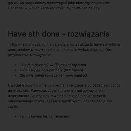
get the job done
należy spostrzegać jako nierozłączną całość.
Oznacza: wykonać zadanie; zrobić to, co do nas należy.
Have sth done – rozwiązania
Tylko w jednym zdaniu nie pojawi się konstrukcja
to have something
done
, ponieważ osoba może samodzielnie wykonać pracę. Oto
przykładowe rozwiązania:
I need to
have
my waffle maker
repaired
.
Tom is repairing a car now.
(bez zmian)
Susan
is going to have
her room
painted
.
Uwaga!
Gdyby Tom nie był mechanikiem, musiałby oddać samochód
do warsztatu. Wówczas użycie strony biernej byłoby w pełni
uzasadnione. Należałoby również pamiętać o zastosowaniu
odpowiedniego czasu, jeśli pozostawilibyśmy czas teraźniejszy
ciągły:
Tom is having his car repaired.