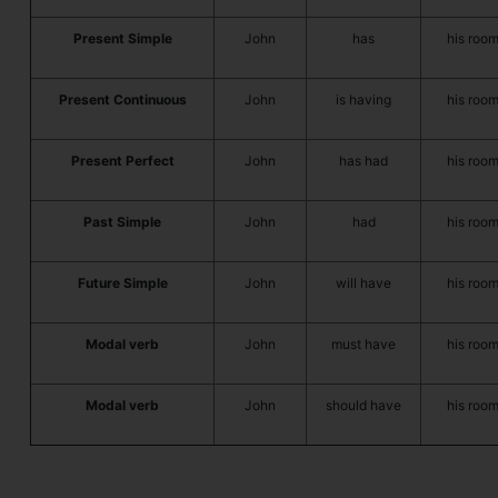
Present Simple
John
has
his roo
Present Continuous
John
is having
his roo
Present Perfect
John
has had
his roo
Past Simple
John
had
his roo
Future Simple
John
will have
his roo
Modal verb
John
must have
his roo
Modal verb
John
should have
his roo