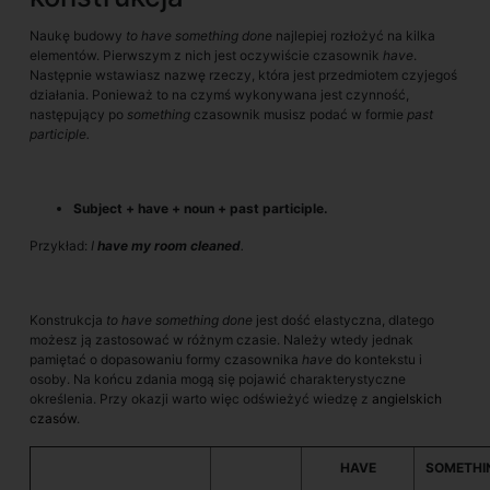
Naukę budowy
to
have something done
najlepiej rozłożyć na kilka
elementów. Pierwszym z nich jest oczywiście czasownik
have
.
Następnie wstawiasz nazwę rzeczy, która jest przedmiotem czyjegoś
działania. Ponieważ to na czymś wykonywana jest czynność,
następujący po
something
czasownik musisz podać w formie
past
participle.
Subject + have + noun + past participle.
Przykład:
I
have my room cleaned
.
Konstrukcja
to have something done
jest dość elastyczna, dlatego
możesz ją zastosować w różnym czasie. Należy wtedy jednak
pamiętać o dopasowaniu formy czasownika
have
do kontekstu i
osoby. Na końcu zdania mogą się pojawić charakterystyczne
określenia. Przy okazji warto więc odświeżyć wiedzę z
angielskich
czasów
.
HAVE
SOMETHI