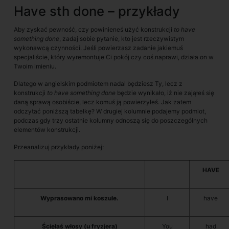
Have sth done – przykłady
Aby zyskać pewność, czy powinieneś użyć konstrukcji
to have
something done
, zadaj sobie pytanie, kto jest rzeczywistym
wykonawcą czynności. Jeśli powierzasz zadanie jakiemuś
specjaliście, który wyremontuje Ci pokój czy coś naprawi, działa on w
Twoim imieniu.
Dlatego w angielskim podmiotem nadal będziesz Ty, lecz z
konstrukcji
to have something done
będzie wynikało, iż nie zająłeś się
daną sprawą osobiście, lecz komuś ją powierzyłeś. Jak zatem
odczytać poniższą tabelkę? W drugiej kolumnie podajemy podmiot,
podczas gdy trzy ostatnie kolumny odnoszą się do poszczególnych
elementów konstrukcji.
Przeanalizuj przykłady poniżej:
HAVE
Wyprasowano mi koszule.
I
have
Ścięłaś włosy (u fryzjera)
You
had