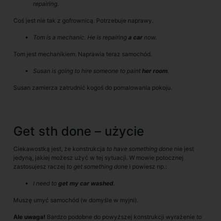
repairing.
Coś jest nie tak z gofrownicą. Potrzebuje naprawy.
Tom is a mechanic. He is repairing
a car
now.
Tom jest mechanikiem. Naprawia teraz samochód.
Susan is going to hire someone to paint
her room
.
Susan zamierza zatrudnić kogoś do pomalowania pokoju.
Get sth done – użycie
Ciekawostką jest, że konstrukcja
to have something done
nie jest
jedyną, jakiej możesz użyć w tej sytuacji. W mowie potocznej
zastosujesz raczej
to get something done
i powiesz np.:
I need to
get my car washed
.
Muszę umyć samochód (w domyśle w myjni).
Ale uwaga!
Bardzo podobne do powyższej konstrukcji wyrażenie
to