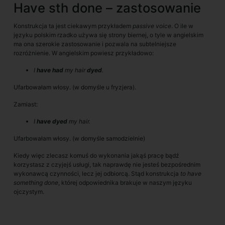
Have sth done – zastosowanie
Konstrukcja ta jest ciekawym przykładem
passive voice
. O ile w
języku polskim rzadko używa się strony biernej, o tyle w angielskim
ma ona szerokie zastosowanie i pozwala na subtelniejsze
rozróżnienie. W angielskim powiesz przykładowo:
I
have had
my hair
dyed
.
Ufarbowałam włosy. (w domyśle u fryzjera).
Zamiast:
I
have dyed
my hair.
Ufarbowałam włosy. (w domyśle samodzielnie)
Kiedy więc zlecasz komuś do wykonania jakąś pracę bądź
korzystasz z czyjejś usługi, tak naprawdę nie jesteś bezpośrednim
wykonawcą czynności, lecz jej odbiorcą. Stąd konstrukcja
to have
something done
, której odpowiednika brakuje w naszym języku
ojczystym.