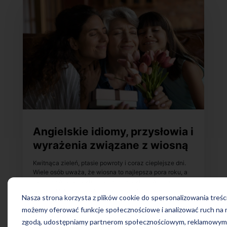
Angielskie idiomy, przysłowia i
wyrażenia związane z wiosną
Kwitnąca zieleń, ptasie powroty i coraz cieplejsze dni.
Wiele osób uważa, że wiosna to najlepsza pora roku, a
Ty? Sprawdź, z czym można połączyć słowo spring i
dodaj do swojego słownika kolejne angielskie idiomy,
Nasza strona korzysta z plików cookie do spersonalizowania treści
przysłowia oraz wyrażenia.
możemy oferować funkcje społecznościowe i analizować ruch na n
5 kwi 2022
zgodą, udostępniamy partnerom społecznościowym, reklamowym i