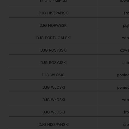
DJG NIEMIECKI
czwa
DJG HISZPAŃSKI
śr
DJG NORWESKI
pią
DJG PORTUGALSKI
wto
DJG ROSYJSKI
czwa
DJG ROSYJSKI
sob
DJG WŁOSKI
ponied
DJG WŁOSKI
ponied
DJG WŁOSKI
wto
DJG WŁOSKI
śro
DJG HISZPAŃSKI
śro