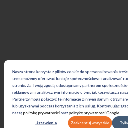
Nasza strona korzysta z plików cookie do spersonalizowania treści 
temu możemy oferować funkcje społecznościowe i analizować ruc
stronie. Za Twoją zgodą, udostępniamy partnerom społeczności
reklamowym i analitycznym informacje o tym, jak korzystasz z nasz
Partnerzy mogą połączyć te informacje z innymi danymi otrzyman
lub uzyskanymi podczas korzystania z ich usług. Kontynuując zgad
naszą
politykę prywatności
oraz
politykę prywatności Google
.
Ustawienia
Zaakceptuj wszystkie
Tylk