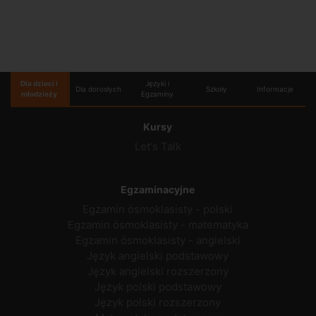
Dla dzieci i
Języki i
Dla dorosłych
Szkoły
Informacje
młodzieży
Egzaminy
Kursy
Let's Talk
Egzaminacyjne
Egzamin ósmoklasisty - polski
Egzamin ósmoklasisty - matematyka
Egzamin ósmoklasisty - angielski
Język angielski podstawowy
Język angielski rozszerzony
Język polski podstawowy
Język polski rozszerzony