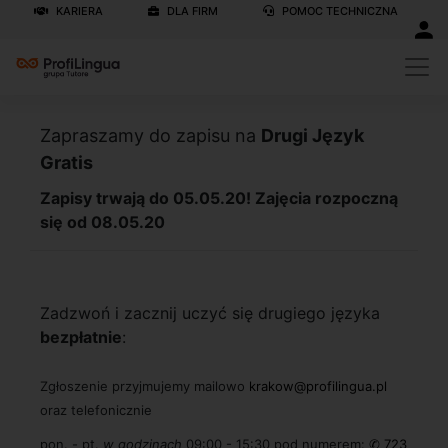
KARIERA
DLA FIRM
POMOC TECHNICZNA
Zapraszamy do zapisu na
Drugi Język
Gratis
Zapisy trwają do 05.05.20! Zajęcia rozpoczną
się od 08.05.20
Zadzwoń i zacznij uczyć się drugiego języka
bezpłatnie
:
Zgłoszenie przyjmujemy mailowo
krakow@profilingua.pl
oraz telefonicznie
pon. - pt.
w godzinach
09:00 - 15:30 pod numerem:
✆ 723