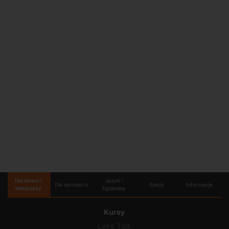
Dla dzieci i
Języki i
Dla dorosłych
Szkoły
Informacje
młodzieży
Egzaminy
Kursy
Let's Talk