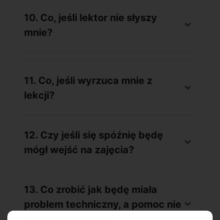
10. Co, jeśli lektor nie słyszy
mnie?
11. Co, jeśli wyrzuca mnie z
lekcji?
12. Czy jeśli się spóźnię będę
mógł wejść na zajęcia?
13. Co zrobić jak będę miała
problem techniczny, a pomoc nie
będzie dostępna?