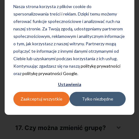
Nasza strona korzysta z plików cookie do
spersonalizowania treści i reklam. Dzięki temu możemy
oferować funkcje społecznościowe i analizować ruch na
14. Czy muszę włączać kamerkę
naszej stronie. Za Twoją zgodą, udostępniamy partnerom
aby uczestniczyć w lekcjach?
społecznościowym, reklamowym i analitycznym informacje
o tym, jak korzystasz z naszej witryny. Partnerzy mogą
połączyć te informacje z innymi danymi otrzymanymi od
15. Gdzie znajdę informację o
Ciebie lub uzyskanymi podczas korzystania z ich usług.
Kontynuując zgadzasz się na naszą
politykę prywatności
moim kursie i lektorze?
oraz
politykę prywatności Google
.
Ustawienia
16. Do kogo mogę zadzwonić w
Zaakceptuj wszystkie
Tylko niezbędne
razie problemów technicznych?
17. Czy można zmienić grupę?