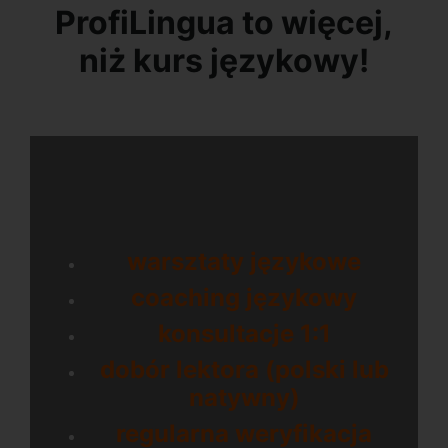
ProfiLingua to więcej,
niż kurs językowy!
warsztaty językowe
coaching językowy
konsultacje 1:1
dobór lektora (polski lub
natywny)
regularna weryfikacja