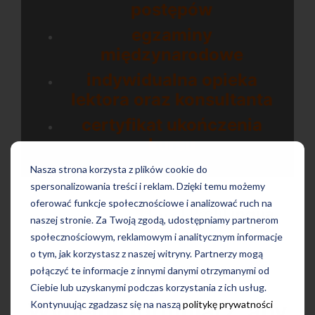
postępów
egzaminy
międzynarodowe
indywidualna opieka
lektora oraz konsultanta
certyfikat ukończenia
kursu
Nasza strona korzysta z plików cookie do
spersonalizowania treści i reklam. Dzięki temu możemy
oferować funkcje społecznościowe i analizować ruch na
naszej stronie. Za Twoją zgodą, udostępniamy partnerom
społecznościowym, reklamowym i analitycznym informacje
o tym, jak korzystasz z naszej witryny. Partnerzy mogą
połączyć te informacje z innymi danymi otrzymanymi od
Ciebie lub uzyskanymi podczas korzystania z ich usług.
Wypełnij formularz, aby
Kontynuując zgadzasz się na naszą
politykę prywatności