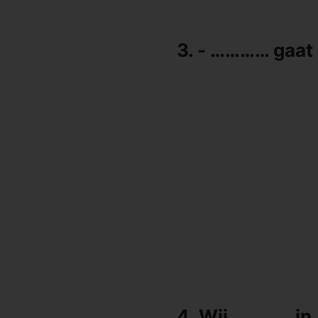
3. - ………… gaat 
4. Wij ………… i