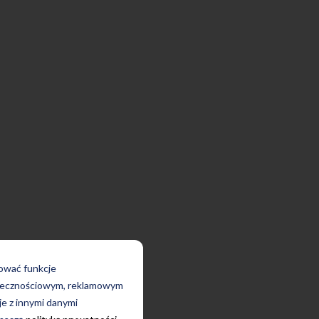
rować funkcje
połecznościowym, reklamowym
je z innymi danymi