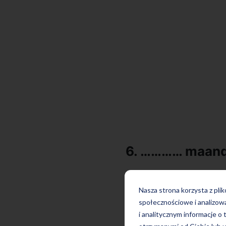
6. ………… maand
Nasza strona korzysta z pli
społecznościowe i analizow
i analitycznym informacje o 