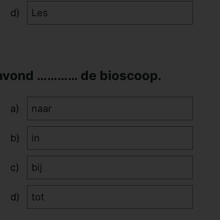
Les
navond ………… de bioscoop.
naar
in
bij
tot