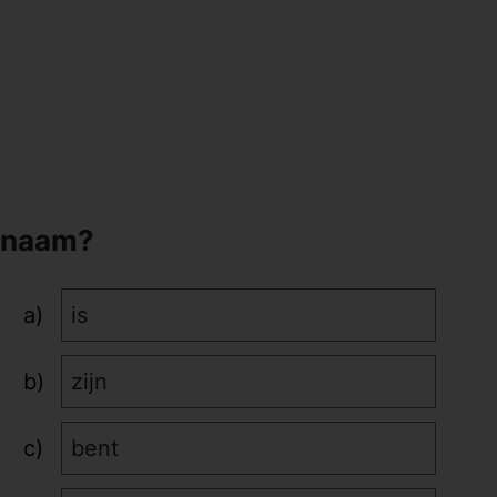
 naam?
is
zijn
bent