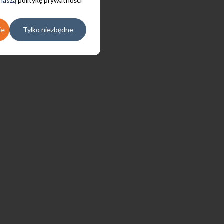
 naszą
politykę prywatności
ie
Tylko niezbędne