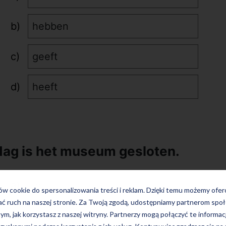
hebben
geeft
heeft
ag is het museum gesloten.
in
ków cookie do spersonalizowania treści i reklam. Dzięki temu możemy ofe
ać ruch na naszej stronie. Za Twoją zgodą, udostępniamy partnerom s
op
tym, jak korzystasz z naszej witryny. Partnerzy mogą połączyć te informac