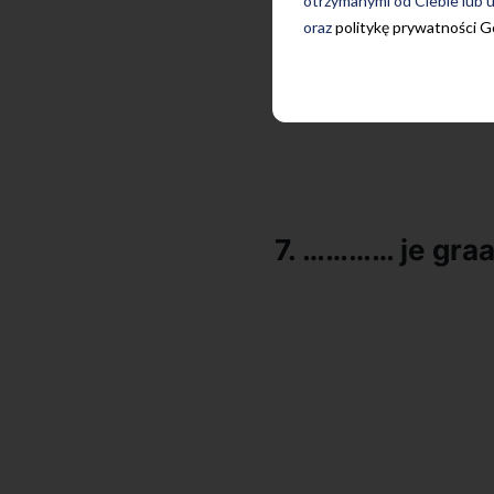
otrzymanymi od Ciebie lub u
oraz
politykę prywatności 
7. ………… je gra