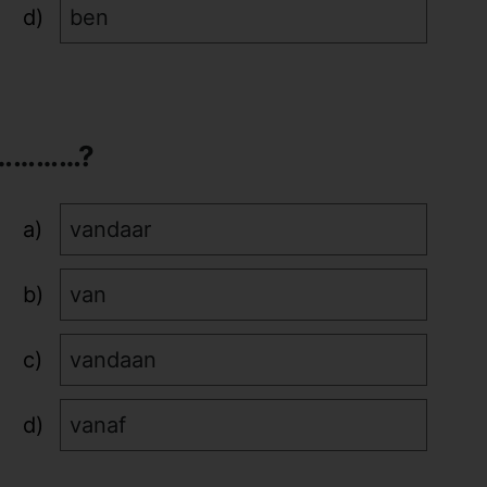
ben
e …………?
vandaar
van
vandaan
vanaf