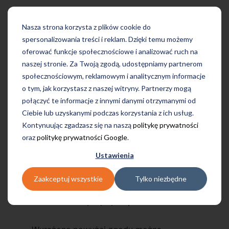
Adres e-mail
Nasza strona korzysta z plików cookie do
spersonalizowania treści i reklam. Dzięki temu możemy
oferować funkcje społecznościowe i analizować ruch na
naszej stronie. Za Twoją zgodą, udostępniamy partnerom
społecznościowym, reklamowym i analitycznym informacje
o tym, jak korzystasz z naszej witryny. Partnerzy mogą
połączyć te informacje z innymi danymi otrzymanymi od
Ciebie lub uzyskanymi podczas korzystania z ich usług.
Kontynuując zgadzasz się na naszą
politykę prywatności
oraz
politykę prywatności Google
.
Przechodząc dalej, wyrażam zgodę na
przetwarzanie mojego numeru telefonu i
Ustawienia
adresu e-mail w celu przedstawienia
oferty Tutore i Profilingua.
Zaakceptuj wszystkie
Tylko niezbędne
Administratorem przekazanych danych
osobowych jest Tutore Poland Sp. z o.o.
Dowiedz się więcej
tutaj
.