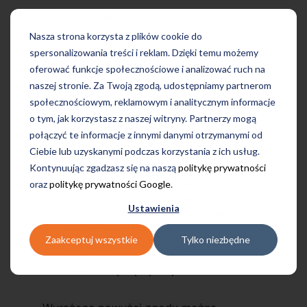
Adres e-mail
Nasza strona korzysta z plików cookie do
spersonalizowania treści i reklam. Dzięki temu możemy
oferować funkcje społecznościowe i analizować ruch na
naszej stronie. Za Twoją zgodą, udostępniamy partnerom
społecznościowym, reklamowym i analitycznym informacje
o tym, jak korzystasz z naszej witryny. Partnerzy mogą
połączyć te informacje z innymi danymi otrzymanymi od
Ciebie lub uzyskanymi podczas korzystania z ich usług.
Kontynuując zgadzasz się na naszą
politykę prywatności
oraz
politykę prywatności Google
.
Przechodząc dalej, wyrażam zgodę na
przetwarzanie mojego numeru telefonu i
Ustawienia
adresu e-mail w celu przedstawienia
oferty Tutore i Profilingua.
Zaakceptuj wszystkie
Tylko niezbędne
Administratorem przekazanych danych
osobowych jest Tutore Poland Sp. z o.o.
Dowiedz się więcej
tutaj
.