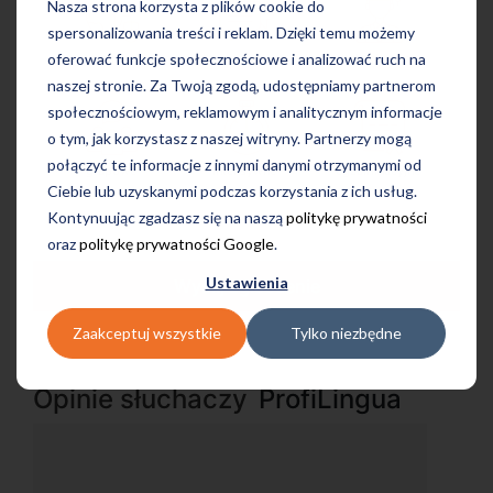
Nasza strona korzysta z plików cookie do
spersonalizowania treści i reklam. Dzięki temu możemy
oferować funkcje społecznościowe i analizować ruch na
on-line
konwersacyjne
indywidualne
naszej stronie. Za Twoją zgodą, udostępniamy partnerom
społecznościowym, reklamowym i analitycznym informacje
o tym, jak korzystasz z naszej witryny. Partnerzy mogą
połączyć te informacje z innymi danymi otrzymanymi od
grupowe
intensywne
egzaminacyjne
Ciebie lub uzyskanymi podczas korzystania z ich usług.
Kontynuując zgadzasz się na naszą
politykę prywatności
oraz
politykę prywatności Google
.
Ustawienia
Wyślij zgłoszenie
Zaakceptuj wszystkie
Tylko niezbędne
Opinie słuchaczy
ProfiLingua