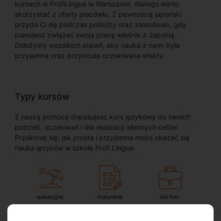
kursach w ProfiLingua w Warszawie, dlatego warto
skorzystać z oferty placówki. Z pewnością japoński
przyda Ci się podczas podróży oraz zawodowo, gdy
planujesz związać swoją pracę właśnie z Japonią.
Dołożymy wszelkich starań, aby nauka z nami była
przyjemna oraz przyniosła oczekiwane efekty.
Typy kursów
Z naszą pomocą dopasujesz kurs językowy do swoich
potrzeb, oczekiwań i dla realizacji własnych celów.
Przekonaj się, jak prosta i przyjemna może okazać się
nauka języków w szkole Profi Lingua.
wakacyjne
maturalne
dla firm