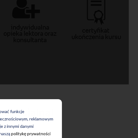
 specjalną!
rować funkcje
połecznościowym, reklamowym
je z innymi danymi
 naszą
politykę prywatności