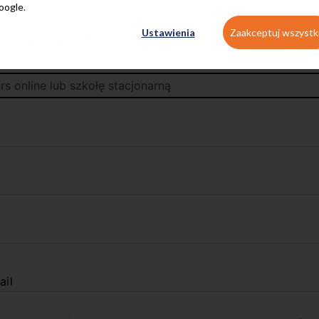
Google
.
z, abyśmy skontaktowali się z Tobą w celu zaproponowania Ci odpowi
Ustawienia
Zaakceptuj wszystk
pełnij poniższy formularz:
ail