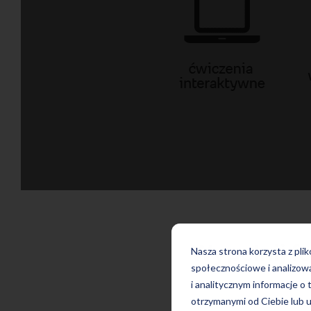
Wypełnij f
Nasza strona korzysta z pli
społecznościowe i analizow
i analitycznym informacje o 
otrzymanymi od Ciebie lub u