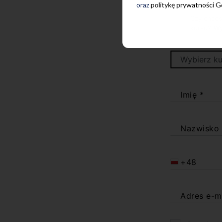
oraz
politykę prywatności 
Czy chces
kursu?
Wy
Imię *
Nazwisko
+48
Adres e-m