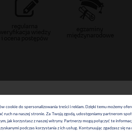
ormularz, aby otrzymać ofertę
ków cookie do spersonalizowania treści i reklam. Dzięki temu możemy ofe
ać ruch na naszej stronie. Za Twoją zgodą, udostępniamy partnerom s
tym, jak korzystasz z naszej witryny. Partnerzy mogą połączyć te informac
zyskanymi podczas korzystania z ich usług. Kontynuując zgadzasz się na