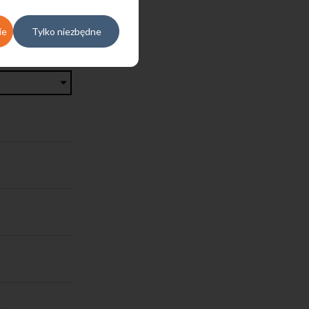
edniego
ie
Tylko niezbędne