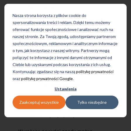
Adres e-mail
Nasza strona korzysta z plików cookie do
spersonalizowania treści i reklam. Dzięki temu możemy
oferować funkcje społecznościowe i analizować ruch na
naszej stronie. Za Twoją zgodą, udostępniamy partnerom
społecznościowym, reklamowym i analitycznym informacje
o tym, jak korzystasz z naszej witryny. Partnerzy mogą
połączyć te informacje z innymi danymi otrzymanymi od
Ciebie lub uzyskanymi podczas korzystania z ich usług.
Kontynuując zgadzasz się na naszą
politykę prywatności
oraz
politykę prywatności Google
.
Przechodząc dalej, wyrażam zgodę na
przetwarzanie mojego numeru telefonu i
Ustawienia
adresu e-mail w celu przedstawienia
oferty Tutore i Profilingua.
Zaakceptuj wszystkie
Tylko niezbędne
Administratorem przekazanych danych
osobowych jest Tutore Poland Sp. z o.o.
Dowiedz się więcej
tutaj
.