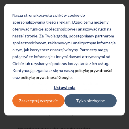
Adres e-mail
Nasza strona korzysta z plików cookie do
spersonalizowania treści i reklam. Dzięki temu możemy
oferować funkcje społecznościowe i analizować ruch na
naszej stronie. Za Twoją zgodą, udostępniamy partnerom
społecznościowym, reklamowym i analitycznym informacje
o tym, jak korzystasz z naszej witryny. Partnerzy mogą
połączyć te informacje z innymi danymi otrzymanymi od
Ciebie lub uzyskanymi podczas korzystania z ich usług.
Kontynuując zgadzasz się na naszą
politykę prywatności
oraz
politykę prywatności Google
.
Przechodząc dalej, wyrażam zgodę na
przetwarzanie mojego numeru telefonu i
Ustawienia
adresu e-mail w celu przedstawienia
oferty Tutore i Profilingua.
Zaakceptuj wszystkie
Tylko niezbędne
Administratorem przekazanych danych
osobowych jest Tutore Poland Sp. z o.o.
Dowiedz się więcej
tutaj
.