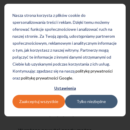
Adres e-mail
Nasza strona korzysta z plików cookie do
spersonalizowania treści i reklam. Dzięki temu możemy
oferować funkcje społecznościowe i analizować ruch na
naszej stronie. Za Twoją zgodą, udostępniamy partnerom
społecznościowym, reklamowym i analitycznym informacje
o tym, jak korzystasz z naszej witryny. Partnerzy mogą
połączyć te informacje z innymi danymi otrzymanymi od
Ciebie lub uzyskanymi podczas korzystania z ich usług.
Kontynuując zgadzasz się na naszą
politykę prywatności
oraz
politykę prywatności Google
.
Przechodząc dalej, wyrażam zgodę na
przetwarzanie mojego numeru telefonu i
Ustawienia
adresu e-mail w celu przedstawienia
oferty Tutore i Profilingua.
Zaakceptuj wszystkie
Tylko niezbędne
Administratorem przekazanych danych
osobowych jest Tutore Poland Sp. z o.o.
Dowiedz się więcej
tutaj
.