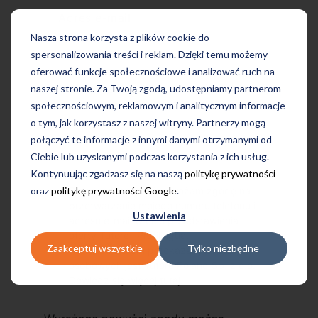
Adres e-mail
Nasza strona korzysta z plików cookie do
spersonalizowania treści i reklam. Dzięki temu możemy
oferować funkcje społecznościowe i analizować ruch na
naszej stronie. Za Twoją zgodą, udostępniamy partnerom
społecznościowym, reklamowym i analitycznym informacje
o tym, jak korzystasz z naszej witryny. Partnerzy mogą
połączyć te informacje z innymi danymi otrzymanymi od
Ciebie lub uzyskanymi podczas korzystania z ich usług.
Kontynuując zgadzasz się na naszą
politykę prywatności
oraz
politykę prywatności Google
.
Przechodząc dalej, wyrażam zgodę na
przetwarzanie mojego numeru telefonu i
Ustawienia
adresu e-mail w celu przedstawienia
oferty Tutore i Profilingua.
Zaakceptuj wszystkie
Tylko niezbędne
Administratorem przekazanych danych
osobowych jest Tutore Poland Sp. z o.o.
Dowiedz się więcej
tutaj
.