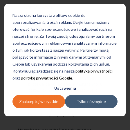
Adres e-mail
Nasza strona korzysta z plików cookie do
spersonalizowania treści i reklam. Dzięki temu możemy
oferować funkcje społecznościowe i analizować ruch na
naszej stronie. Za Twoją zgodą, udostępniamy partnerom
społecznościowym, reklamowym i analitycznym informacje
o tym, jak korzystasz z naszej witryny. Partnerzy mogą
połączyć te informacje z innymi danymi otrzymanymi od
Ciebie lub uzyskanymi podczas korzystania z ich usług.
Kontynuując zgadzasz się na naszą
politykę prywatności
oraz
politykę prywatności Google
.
Przechodząc dalej, wyrażam zgodę na
przetwarzanie mojego numeru telefonu i
Ustawienia
adresu e-mail w celu przedstawienia
oferty Tutore i Profilingua.
Zaakceptuj wszystkie
Tylko niezbędne
Administratorem przekazanych danych
osobowych jest Tutore Poland Sp. z o.o.
Dowiedz się więcej
tutaj
.