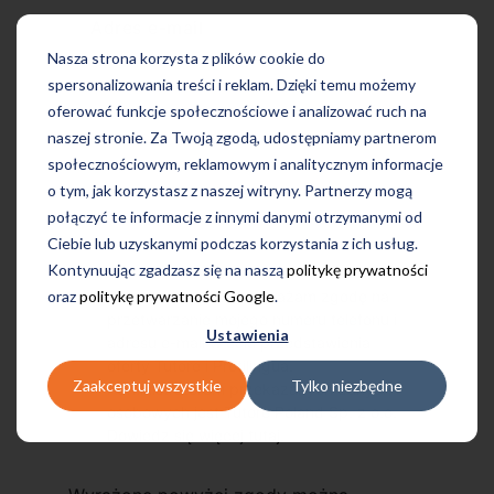
Adres e-mail
Nasza strona korzysta z plików cookie do
spersonalizowania treści i reklam. Dzięki temu możemy
oferować funkcje społecznościowe i analizować ruch na
naszej stronie. Za Twoją zgodą, udostępniamy partnerom
społecznościowym, reklamowym i analitycznym informacje
o tym, jak korzystasz z naszej witryny. Partnerzy mogą
połączyć te informacje z innymi danymi otrzymanymi od
Ciebie lub uzyskanymi podczas korzystania z ich usług.
Kontynuując zgadzasz się na naszą
politykę prywatności
oraz
politykę prywatności Google
.
Przechodząc dalej, wyrażam zgodę na
przetwarzanie mojego numeru telefonu i
Ustawienia
adresu e-mail w celu przedstawienia
oferty Tutore i Profilingua.
Zaakceptuj wszystkie
Tylko niezbędne
Administratorem przekazanych danych
osobowych jest Tutore Poland Sp. z o.o.
Dowiedz się więcej
tutaj
.