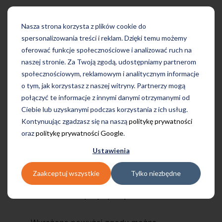
Adres e-mail
Nasza strona korzysta z plików cookie do
spersonalizowania treści i reklam. Dzięki temu możemy
oferować funkcje społecznościowe i analizować ruch na
naszej stronie. Za Twoją zgodą, udostępniamy partnerom
społecznościowym, reklamowym i analitycznym informacje
o tym, jak korzystasz z naszej witryny. Partnerzy mogą
połączyć te informacje z innymi danymi otrzymanymi od
Ciebie lub uzyskanymi podczas korzystania z ich usług.
Kontynuując zgadzasz się na naszą
politykę prywatności
oraz
politykę prywatności Google
.
Przechodząc dalej, wyrażam zgodę na
przetwarzanie mojego numeru telefonu i
Ustawienia
adresu e-mail w celu przedstawienia
oferty Tutore i Profilingua.
Zaakceptuj wszystkie
Tylko niezbędne
Administratorem przekazanych danych
osobowych jest Tutore Poland Sp. z o.o.
Dowiedz się więcej
tutaj
.