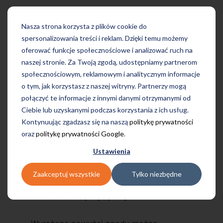
Adres e-mail
Nasza strona korzysta z plików cookie do
spersonalizowania treści i reklam. Dzięki temu możemy
oferować funkcje społecznościowe i analizować ruch na
naszej stronie. Za Twoją zgodą, udostępniamy partnerom
społecznościowym, reklamowym i analitycznym informacje
o tym, jak korzystasz z naszej witryny. Partnerzy mogą
połączyć te informacje z innymi danymi otrzymanymi od
Ciebie lub uzyskanymi podczas korzystania z ich usług.
Kontynuując zgadzasz się na naszą
politykę prywatności
oraz
politykę prywatności Google
.
Przechodząc dalej, wyrażam zgodę na
przetwarzanie mojego numeru telefonu i
Ustawienia
adresu e-mail w celu przedstawienia
oferty Tutore i Profilingua.
Zaakceptuj wszystkie
Tylko niezbędne
Administratorem przekazanych danych
osobowych jest Tutore Poland Sp. z o.o.
Dowiedz się więcej
tutaj
.