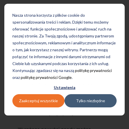
Adres e-mail
Nasza strona korzysta z plików cookie do
spersonalizowania treści i reklam. Dzięki temu możemy
oferować funkcje społecznościowe i analizować ruch na
naszej stronie. Za Twoją zgodą, udostępniamy partnerom
społecznościowym, reklamowym i analitycznym informacje
o tym, jak korzystasz z naszej witryny. Partnerzy mogą
połączyć te informacje z innymi danymi otrzymanymi od
Ciebie lub uzyskanymi podczas korzystania z ich usług.
Kontynuując zgadzasz się na naszą
politykę prywatności
oraz
politykę prywatności Google
.
Przechodząc dalej, wyrażam zgodę na
przetwarzanie mojego numeru telefonu i
Ustawienia
adresu e-mail w celu przedstawienia
oferty Tutore i Profilingua.
Zaakceptuj wszystkie
Tylko niezbędne
Administratorem przekazanych danych
osobowych jest Tutore Poland Sp. z o.o.
Dowiedz się więcej
tutaj
.