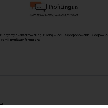
z, abyśmy skontaktowali się z Tobą w celu zaproponowania Ci odpowi
pełnij poniższy formularz:
ail