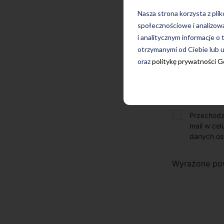
Nasza strona korzysta z pli
społecznościowe i analizow
i analitycznym informacje o 
otrzymanymi od Ciebie lub u
oraz
politykę prywatności 
Przechodz
mail w cel
danych os
Wyrażone po