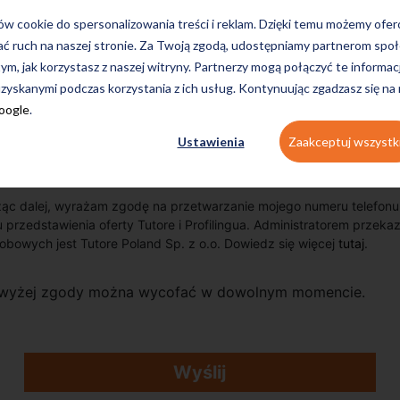
ków cookie do spersonalizowania treści i reklam. Dzięki temu możemy ofe
ać ruch na naszej stronie. Za Twoją zgodą, udostępniamy partnerom s
tym, jak korzystasz z naszej witryny. Partnerzy mogą połączyć te informac
zyskanymi podczas korzystania z ich usług. Kontynuując zgadzasz się na
Google
.
Ustawienia
Zaakceptuj wszystk
ąc dalej, wyrażam zgodę na przetwarzanie mojego numeru telefonu 
u przedstawienia oferty Tutore i Profilingua. Administratorem przek
obowych jest Tutore Poland Sp. z o.o. Dowiedz się więcej
tutaj
.
wyżej zgody można wycofać w dowolnym momencie.
Wyślij