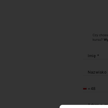
Czy chces
kursu?
Wy
Imię *
Nazwisko
+48
Adres e-m